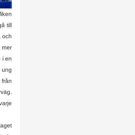
fiken
 till
, och
t mer
 i en
n ung
från
rväg.
varje
taget