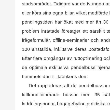
stadsområdet. Tidigare var de tvungna at
eller köra sina egna bilar, vilket medförd
pendlingstiden har ökat med mer än 30 mi
problem inrättade företaget ett särskilt
frågeformulär, offline-seminarier och and
100 anställda, inklusive deras bostadsför
Efter flera omgångar av ruttoptimering och
de optimala exklusiva pendelbusslinjern
hemmets dörr till fabrikens dörr.
Det rapporteras att de pendelbussar
luftkonditionerade bussar med 35 sä
laddningsportar, bagagehyllor, praktiska med