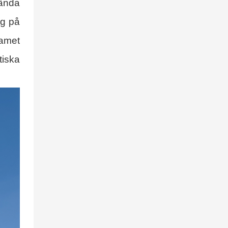
ända
ag på
eamet
tiska