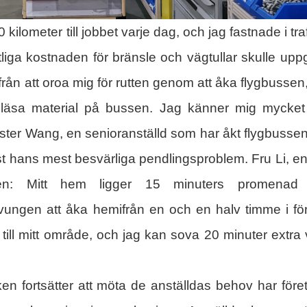
kilometer till jobbet varje dag, och jag fastnade i tra
a kostnaden för bränsle och vägtullar skulle uppgå
rån att oroa mig för rutten genom att åka flygbussen
er läsa material på bussen. Jag känner mig mycke
aster Wang, en senioranställd som har åkt flygbussen
t hans mest besvärliga pendlingsproblem. Fru Li, e
ten: Mitt hem ligger 15 minuters promenad 
vungen att åka hemifrån en och en halv timme i fö
till mitt område, och jag kan sova 20 minuter extra 
iken fortsätter att möta de anställdas behov har före