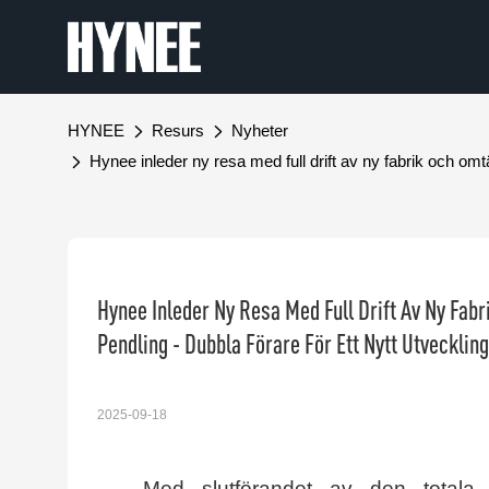
HYNEE
Resurs
Nyheter
Hynee inleder ny resa med full drift av ny fabrik och o
Hynee Inleder Ny Resa Med Full Drift Av Ny F
Pendling - Dubbla Förare För Ett Nytt Utveckli
2025-09-18
Med slutförandet av den totala