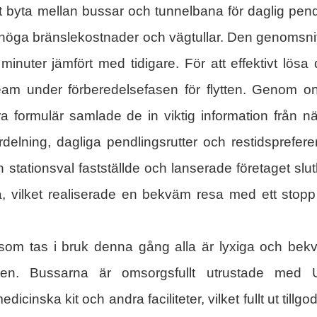
t byta mellan bussar och tunnelbana för daglig pend
e höga bränslekostnader och vägtullar. Den genomsnit
nuter jämfört med tidigare. För att effektivt lösa 
 team under förberedelsefasen för flytten. Genom on
ra formulär samlade de in viktig information från n
delning, dagliga pendlingsrutter och restidsprefere
 stationsval fastställde och lanserade företaget slut
a, vilket realiserade en bekväm resa med ett stopp
 som tas i bruk denna gång alla är lyxiga och be
ten. Bussarna är omsorgsfullt utrustade med 
icinska kit och andra faciliteter, vilket fullt ut tillgo