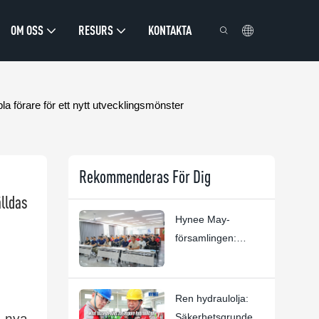
OM OSS
RESURS
KONTAKTA
 förare för ett nytt utvecklingsmönster
Rekommenderas För Dig
ldas 
Hynee May-
församlingen:
Människor,
förtroende och
excellens i luften
Ren hydraulolja:
 nya
Säkerhetsgrunden