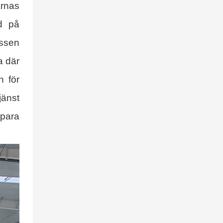
arnas
id på
ussen
a där
n för
jänst
spara