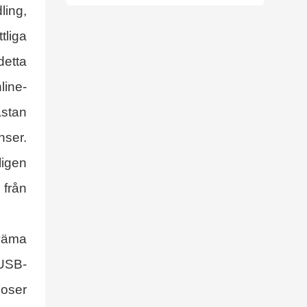
ling,
förankrad
värdepraxis
tliga
samordnas med
detta
fyra stjärnors
utmärkelser
line-
ästan
nser.
ligen
 från
kväma
USB-
doser