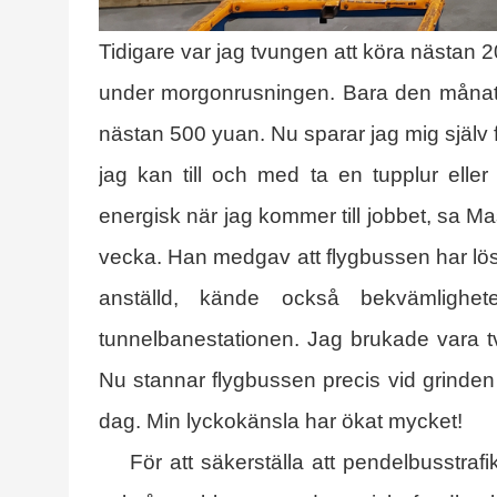
Tidigare var jag tvungen att köra nästan 20 
under morgonrusningen. Bara den månatlig
nästan 500 yuan. Nu sparar jag mig själv f
jag kan till och med ta en tupplur ell
energisk när jag kommer till jobbet, sa M
vecka. Han medgav att flygbussen har lös
anställd, kände också bekvämlighe
tunnelbanestationen. Jag brukade vara t
Nu stannar flygbussen precis vid grinden 
dag. Min lyckokänsla har ökat mycket!
För att säkerställa att pendelbusstraf