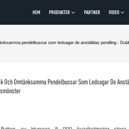
HEM
PRODUKTER
PARTNER
VIDEO
mtänksamma pendelbussar som ledsagar de anställdas pendling - Dubbla
abrik Och Omtänksamma Pendelbussar Som Ledsagar De Anstäl
ngsmönster
 flytten av Hynees 8 000 kvadratmeter stora