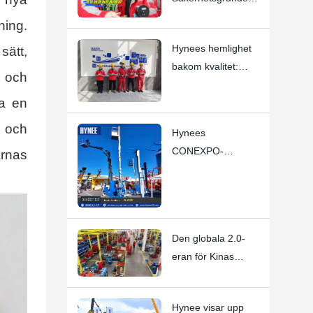
för Hynee-
ning.
arbetsplattformar
Hynees hemlighet
sätt,
bakom kvalitet:
n och
Varje anställd är en
la en
"VD"
m och
Hynees
CONEXPO-
rnas
CON/AGG 2026
bedömdes som en
stor succé
Den globala 2.0-
eran för Kinas
flygmaskinindustri
börjar
Hynee visar upp