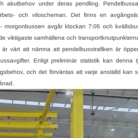
 och akutbehov under deras pendling. Pendelbuss
s arbets- och viloscheman. Det finns en avgångst
 - morgonbussen avgår klockan 7:05 och kvällsb
 de viktigaste samhällena och transportknutpunktern
t är värt att nämna att pendelbusstrafiken är öppe
bussavgifter. Enligt preliminär statistik kan denna t
sbehov, och det förväntas att varje anställd kan 
ånad.