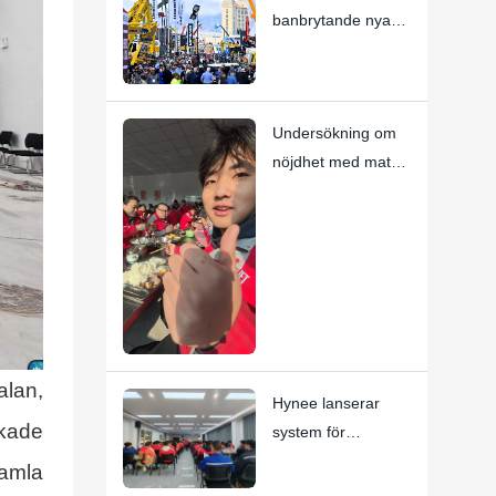
banbrytande nya
produkter på
CONEXPO-
CON/AGG 2026!
Undersökning om
nöjdhet med maten
i kantinen
alan,
Hynee lanserar
ökade
system för
omedelbar
gamla
erkännande,