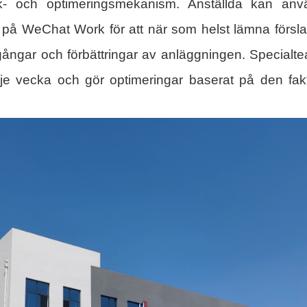
k- och optimeringsmekanism. Anställda kan anv
 på WeChat Work för att när som helst lämna försl
avgångar och förbättringar av anläggningen. Specialt
je vecka och gör optimeringar baserat på den fak