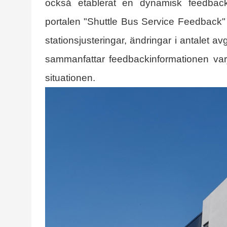
också etablerat en dynamisk feedbac
portalen "Shuttle Bus Service Feedback"
stationsjusteringar, ändringar i antalet 
sammanfattar feedbackinformationen var
situationen.