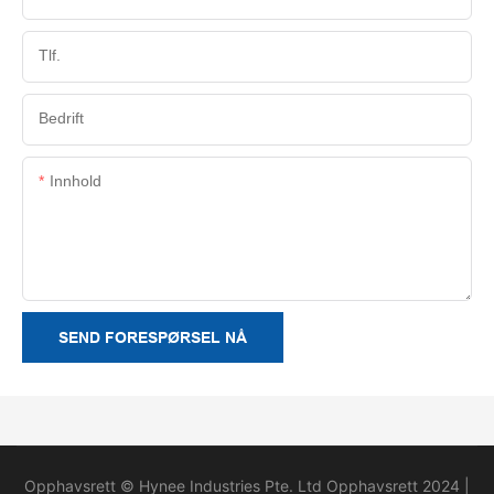
Tlf.
Bedrift
Innhold
SEND FORESPØRSEL NÅ
Opphavsrett © Hynee Industries Pte. Ltd Opphavsrett 2024 |