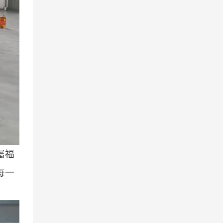
屬福
每一