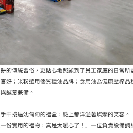
月餅的傳統習俗，更貼心地照顧到了員工家庭的日常所
同喜好；米粉選用優質糧油品牌；食用油為健康壓榨品
質與誠意兼備。
手中接過沈甸甸的禮盒，臉上都洋溢著燦爛的笑容。 
樣一份實用的禮物，真是太暖心了！」一位負責設備調