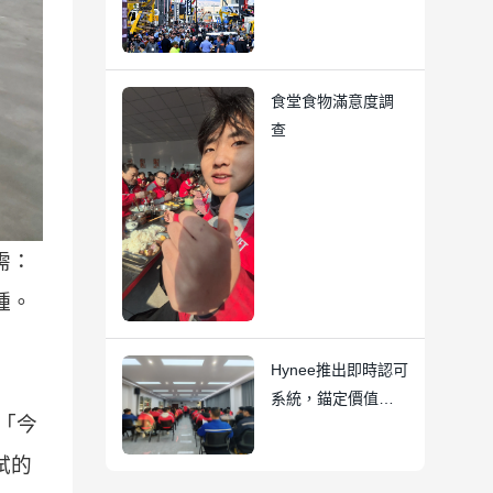
CON/AGG 2026 上
展示突破性新產
品！
食堂食物滿意度調
查
需：
種。
Hynee推出即時認可
系統，錨定價值實
「今
踐與四星級獎項相
協調
試的