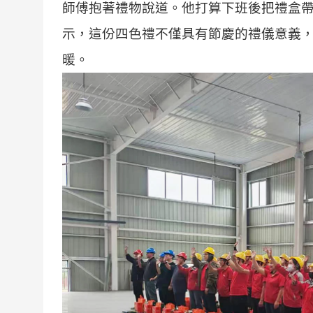
師傅抱著禮物說道。他打算下班後把禮盒
示，這份四色禮不僅具有節慶的禮儀意義
暖。