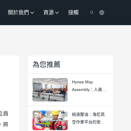
關於我們
資源
接觸
為您推薦
Hynee May
Assembly：人員、
信任與高空作業平
台卓越性
位員
純液壓油：海尼高
空作業平台的安全
，將
基石