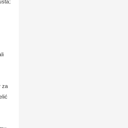
usta;
zakotwiczania
wartości
współpracuje z
Four Star Awards
li
y za
lić
,