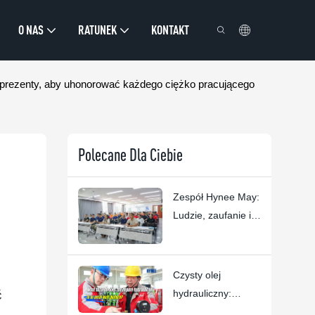
O NAS
RATUNEK
KONTAKT
e prezenty, aby uhonorować każdego ciężko pracującego
Polecane Dla Ciebie
Zespół Hynee May:
Ludzie, zaufanie i
doskonałość w
zakresie
podnośników
Czysty olej
koszowych
ć
hydrauliczny:
podstawa