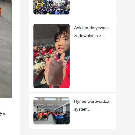
przełomowe nowe
produkty na
targach
Ankieta dotycząca
CONEXPO-
zadowolenia z
CON/AGG 2026!
jedzenia w
stołówce
Hynee wprowadza
system
kże
natychmiastowego
rozpoznawania,
praktyka