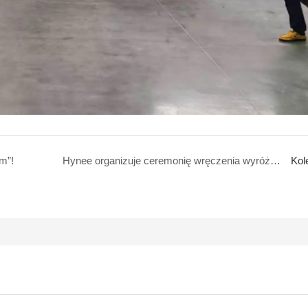
m”!
Hynee organizuje ceremonię wręczenia wyróżnień za przeniesienie nowej fabryki: uhonorowanie współpracowników i wzmocnienie spójności zespołu
Kol