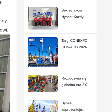
z
bezpieczeństwa
Sekret jakości
podnośników
Hynee: Każdy
koszowych Hynee
nny.
pracownik jest
owi.
„dyrektorem
generalnym”
Targi CONEXPO-
CON/AGG 2026
firmy Hynee
uznane za
ogromny sukces
Rozpoczyna się
globalna era 2.0
dla chińskiego
przemysłu maszyn
Hynee
do prac
zaprezentuje
podnośnych