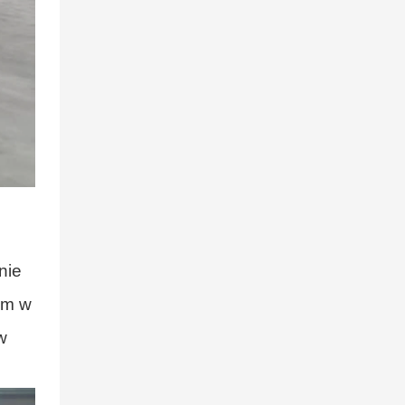
nie
om w
w