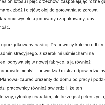
nasion lotosu i pięć orzechów, zaspokajając różne g
marek zbóż i olejów; olej do gotowania to zdrowa
starannie wyselekcjonowany i zapakowany, aby
ność.
 uporządkowany nastrój. Pracownicy kolejno odbiera
 administracyjnego, z szerokimi uśmiechami na
eni odbywa się w nowej fabryce, a ja również
t naprawdę ciepły! – powiedział mistrz odpowiedzialn
Planował zabrać prezenty do domu po pracy i podzie
dzi pracownicy również stwierdzili, że ten
czny, rytualny charakter, ale także jest pełen życia