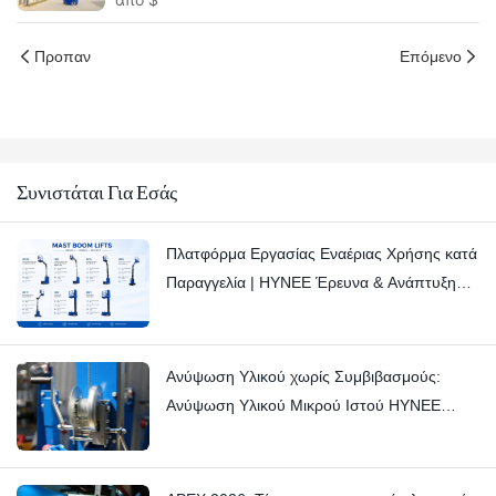
ανυψωτικό με jib-
Hi12N
Προπαν
Επόμενο
Συνιστάται Για Εσάς
Πλατφόρμα Εργασίας Εναέριας Χρήσης κατά
Παραγγελία | HYNEE Έρευνα & Ανάπτυξη
Προσαρμοσμένες Λύσεις για Ποικίλα
Βιομηχανικά Σενάρια
Ανύψωση Υλικού χωρίς Συμβιβασμούς:
Ανύψωση Υλικού Μικρού Ιστού HYNEE
AML7.5/6/4.5/3 – Σταματώντας τα Λεπτά
Τρικς με Δεξιοτεχνία