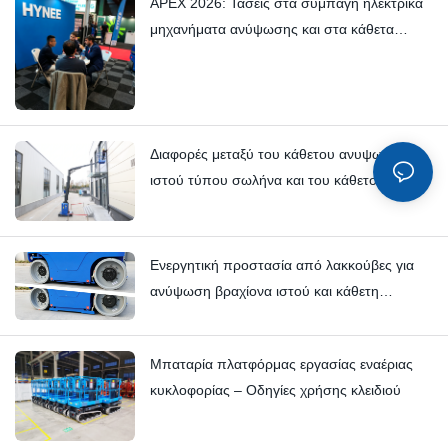
APEX 2026: Τάσεις στα συμπαγή ηλεκτρικά
μηχανήματα ανύψωσης και στα κάθετα
μηχανήματα ανύψωσης ιστού — Hynee
Διαφορές μεταξύ του κάθετου ανυψωτικού
ιστού τύπου σωλήνα και του κάθετου
ανυψωτικού ιστού τύπου περονοφόρου:
Hi11T έναντι Hi13
Ενεργητική προστασία από λακκούβες για
ανύψωση βραχίονα ιστού και κάθετη
ανύψωση ιστού | HI12N Τεχνική βαθιά
κατάδυση
Μπαταρία πλατφόρμας εργασίας εναέριας
κυκλοφορίας – Οδηγίες χρήσης κλειδιού