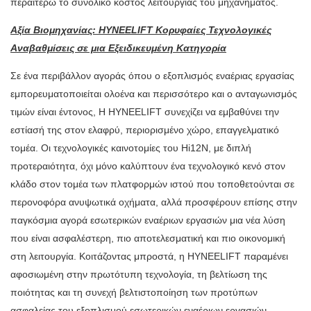
περαιτέρω το συνολικό κόστος λειτουργίας του μηχανήματος.
Αξία Βιομηχανίας: HYNEELIFT Κορυφαίες Τεχνολογικές
Αναβαθμίσεις σε μια Εξειδικευμένη Κατηγορία
Σε ένα περιβάλλον αγοράς όπου ο εξοπλισμός εναέριας εργασίας
εμπορευματοποιείται ολοένα και περισσότερο και ο ανταγωνισμός
τιμών είναι έντονος,
Η HYNEELIFT συνεχίζει να εμβαθύνει την
εστίασή της στον ελαφρύ, περιορισμένο χώρο, επαγγελματικό
τομέα.
Οι τεχνολογικές καινοτομίες του Hi12N, με διπλή
προτεραιότητα, όχι μόνο καλύπτουν ένα τεχνολογικό κενό στον
κλάδο στον τομέα των πλατφορμών ιστού που τοποθετούνται σε
περονοφόρα ανυψωτικά οχήματα, αλλά προσφέρουν επίσης στην
παγκόσμια αγορά εσωτερικών εναέριων εργασιών μια νέα λύση
που είναι ασφαλέστερη, πιο αποτελεσματική και πιο οικονομική
στη λειτουργία. Κοιτάζοντας μπροστά, η HYNEELIFT παραμένει
αφοσιωμένη στην πρωτότυπη τεχνολογία, τη βελτίωση της
ποιότητας και τη συνεχή βελτιστοποίηση των προτύπων
ασφαλείας του εξοπλισμού εσωτερικών εναέριων εργασιών,