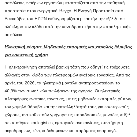
ασφάλειας εναέριων εργασιών μετατοπίζεται από την παθητική
προστασία στον ενεργητικό έλεγχο. Η Ενεργή Προστασία από
Λακκούβες του HI12N ευθυγραμμίζεται με αυτήν την εξέλιξη σε
ολόκληρο τον κλάδο από την «αντιδραστική» στην «προληπτική»
ασφάλεια.
Ηλεκτρική κίνηση: Μηδενικές εκπομπές και χαμηλός θόρυβος
για εσωτερική χρήση
Η ηλεκτροκίνηση αποτελεί βασική τάση που οδηγεί τις τρέχουσες
αλλαγές στον κλάδο των πλατφορμών εναέριας εργασίας. Από τις
αρχές του 2026, τα ηλεκτρικά μοντέλα αντιπροσωπεύουν το
40,9% των συνολικών πωλήσεων της αγοράς. Οι ηλεκτρικές
πλατφόρμες εναέριας εργασίας, με τις μηδενικές εκπομπές ρύπων,
τον χαμηλό θόρυβο και την καταλληλότητά τους για εσωτερικούς
χώρους, αντικαθιστούν γρήγορα τις παραδοσιακές μονάδες ντίζελ
σε αποθήκες και logistics, εμπορικές ανακαινίσεις, συντήρηση
αεροδρομίων, κέντρα δεδομένων και παρόμοιες εφαρμογές.