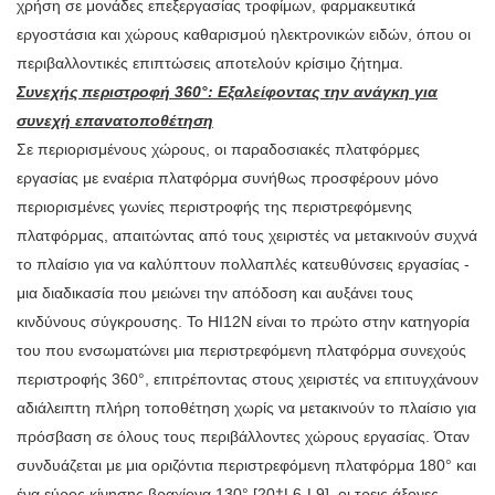
χρήση σε μονάδες επεξεργασίας τροφίμων, φαρμακευτικά
εργοστάσια και χώρους καθαρισμού ηλεκτρονικών ειδών, όπου οι
περιβαλλοντικές επιπτώσεις αποτελούν κρίσιμο ζήτημα.
Συνεχής περιστροφή 360°: Εξαλείφοντας την ανάγκη για
συνεχή επανατοποθέτηση
Σε περιορισμένους χώρους, οι παραδοσιακές πλατφόρμες
εργασίας με εναέρια πλατφόρμα συνήθως προσφέρουν μόνο
περιορισμένες γωνίες περιστροφής της περιστρεφόμενης
πλατφόρμας, απαιτώντας από τους χειριστές να μετακινούν συχνά
το πλαίσιο για να καλύπτουν πολλαπλές κατευθύνσεις εργασίας -
μια διαδικασία που μειώνει την απόδοση και αυξάνει τους
κινδύνους σύγκρουσης. Το HI12N είναι το πρώτο στην κατηγορία
του που ενσωματώνει μια περιστρεφόμενη πλατφόρμα συνεχούς
περιστροφής 360°, επιτρέποντας στους χειριστές να επιτυγχάνουν
αδιάλειπτη πλήρη τοποθέτηση χωρίς να μετακινούν το πλαίσιο για
πρόσβαση σε όλους τους περιβάλλοντες χώρους εργασίας. Όταν
συνδυάζεται με μια οριζόντια περιστρεφόμενη πλατφόρμα 180° και
ένα εύρος κίνησης βραχίονα 130° [20†L6-L9], οι τρεις άξονες