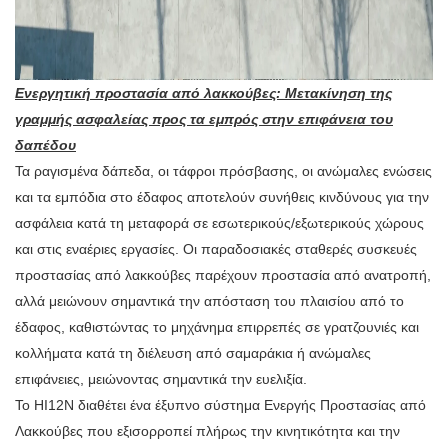
Ενεργητική προστασία από λακκούβες: Μετακίνηση της
γραμμής ασφαλείας προς τα εμπρός στην επιφάνεια του
δαπέδου
Τα ραγισμένα δάπεδα, οι τάφροι πρόσβασης, οι ανώμαλες ενώσεις
και τα εμπόδια στο έδαφος αποτελούν συνήθεις κινδύνους για την
ασφάλεια κατά τη μεταφορά σε εσωτερικούς/εξωτερικούς χώρους
και στις εναέριες εργασίες. Οι παραδοσιακές σταθερές συσκευές
προστασίας από λακκούβες παρέχουν προστασία από ανατροπή,
αλλά μειώνουν σημαντικά την απόσταση του πλαισίου από το
έδαφος, καθιστώντας το μηχάνημα επιρρεπές σε γρατζουνιές και
κολλήματα κατά τη διέλευση από σαμαράκια ή ανώμαλες
επιφάνειες, μειώνοντας σημαντικά την ευελιξία.
Το HI12N διαθέτει ένα έξυπνο σύστημα Ενεργής Προστασίας από
Λακκούβες που εξισορροπεί πλήρως την κινητικότητα και την