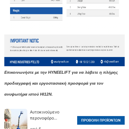
Επικοινωνήστε με την HYNEELIFT για να λάβετε
η πλήρης
προδιαγραφή
και εργοστασιακή προσφορά για τον
ανυψωτήρα ιστού HI12N.
Αυτοκινούμενο
περονοφόρο
ΠΡΟΒΟΛΉ ΠΡΟΪΌΝΤΩΝ
ανυψωτικό κάθετο
από
$