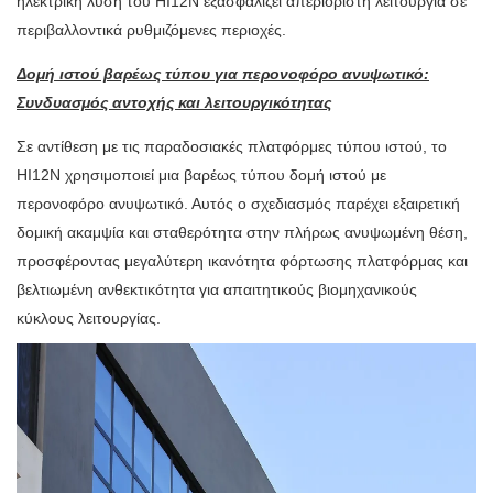
ηλεκτρική λύση του HI12N εξασφαλίζει απεριόριστη λειτουργία σε
περιβαλλοντικά ρυθμιζόμενες περιοχές.
Δομή ιστού βαρέως τύπου για περονοφόρο ανυψωτικό:
Συνδυασμός αντοχής και λειτουργικότητας
Σε αντίθεση με τις παραδοσιακές πλατφόρμες τύπου ιστού, το
HI12N χρησιμοποιεί μια βαρέως τύπου δομή ιστού με
περονοφόρο ανυψωτικό. Αυτός ο σχεδιασμός παρέχει εξαιρετική
δομική ακαμψία και σταθερότητα στην πλήρως ανυψωμένη θέση,
προσφέροντας μεγαλύτερη ικανότητα φόρτωσης πλατφόρμας και
βελτιωμένη ανθεκτικότητα για απαιτητικούς βιομηχανικούς
κύκλους λειτουργίας.