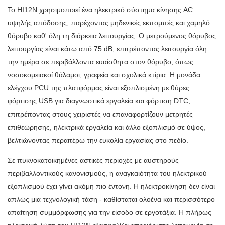
Το HI12N χρησιμοποιεί ένα ηλεκτρικό σύστημα κίνησης AC
υψηλής απόδοσης, παρέχοντας μηδενικές εκπομπές και χαμηλό
θόρυβο καθ' όλη τη διάρκεια λειτουργίας. Ο μετρούμενος θόρυβος
λειτουργίας είναι κάτω από 75 dB, επιτρέποντας λειτουργία όλη
την ημέρα σε περιβάλλοντα ευαίσθητα στον θόρυβο, όπως
νοσοκομειακοί θάλαμοι, γραφεία και σχολικά κτίρια. Η μονάδα
ελέγχου PCU της πλατφόρμας είναι εξοπλισμένη με θύρες
φόρτισης USB για διαγνωστικά εργαλεία και φόρτιση DTC,
επιτρέποντας στους χειριστές να επαναφορτίζουν μετρητές
επιθεώρησης, ηλεκτρικά εργαλεία και άλλο εξοπλισμό σε ύψος,
βελτιώνοντας περαιτέρω την ευκολία εργασίας στο πεδίο.
Σε πυκνοκατοικημένες αστικές περιοχές με αυστηρούς
περιβαλλοντικούς κανονισμούς, η αναγκαιότητα του ηλεκτρικού
εξοπλισμού έχει γίνει ακόμη πιο έντονη. Η ηλεκτροκίνηση δεν είναι
απλώς μια τεχνολογική τάση - καθίσταται ολοένα και περισσότερο
απαίτηση συμμόρφωσης για την είσοδο σε εργοτάξια. Η πλήρως