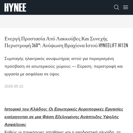
Ενεργή Προστασία Από Λακκούβες Και Συνεχής 
Περιστροφή 360°: Ανύψωση Βραχίονα Ιστού HYNEELIFT HI12N
Συμπαγής ηλεκτρικός ανυψωτήρας ιστού για περιορισμένη
πρόσβαση σε εσωτερικούς χώρους — Εύρεση, περιστροφή και
εργασία με ασφάλεια σε ύψος
2026-05-22
Ιστορικό του Κλάδου: Οι Εσωτερικές Αεροπορικές Εργασίες
εισέρχονται σε μια Φάση Εξελιγμένης Ανάπτυξης Υψηλής
Ασφάλειας
Καθώς οι παγκόσμιες αποθήκες και η εφοδιαστική αλυσίδα, τα