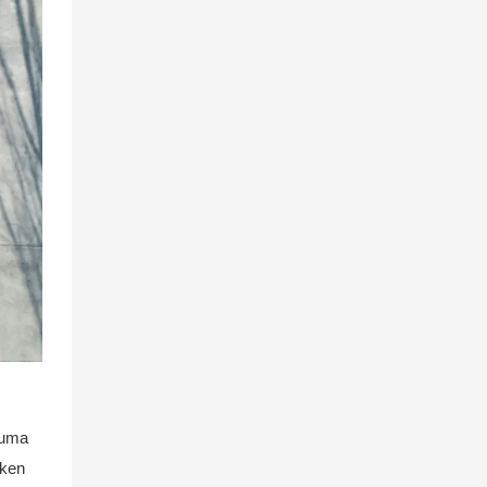
oruma
rken