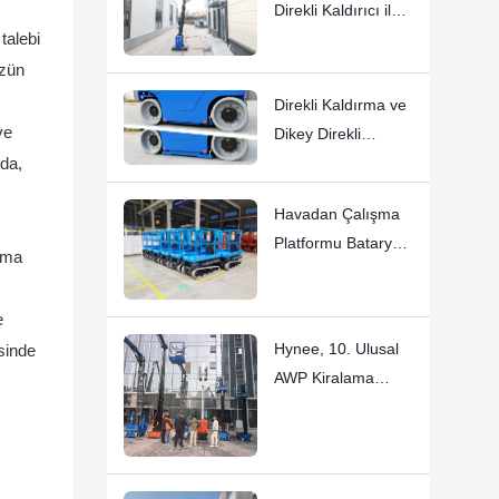
Direkli Kaldırıcı ile
talebi
Forklift Tipi Dikey
Direkli Bomlu
üzün
Kaldırıcı Arasındaki
Direkli Kaldırma ve
Farklar: Hi11T ve
ve
Dikey Direkli
Hi13
da,
Kaldırma Sistemleri
için Aktif Çukur
Havadan Çalışma
Koruması | HI12N
Platformu Bataryası
Teknik Detaylı
ışma
– Temel Kullanım
İnceleme
Talimatları
e
Hynee, 10. Ulusal
sinde
AWP Kiralama
Konferansı'nda
Çeşitli Ürünlerini
Sergiledi