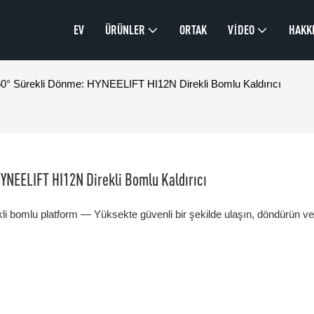
EV
ÜRÜNLER
ORTAK
VIDEO
HAKK
60° Sürekli Dönme: HYNEELIFT HI12N Direkli Bomlu Kaldırıcı
YNEELIFT HI12N Direkli Bomlu Kaldırıcı
ekli bomlu platform — Yüksekte güvenli bir şekilde ulaşın, döndürün ve