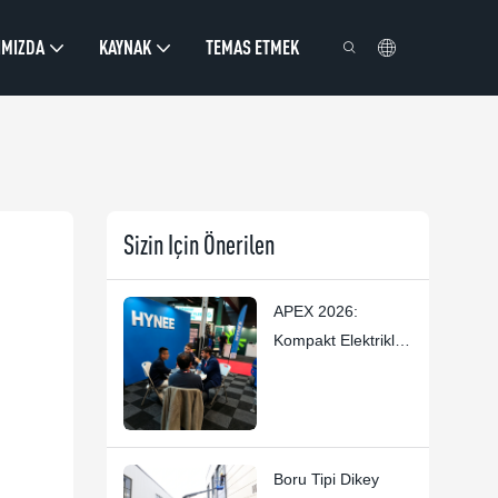
IMIZDA
KAYNAK
TEMAS ETMEK
Sizin Için Önerilen
APEX 2026:
Kompakt Elektrikli
Platform ve Dikey
Direkli Kaldırma
Platformu Trendleri
— Hynee
Boru Tipi Dikey