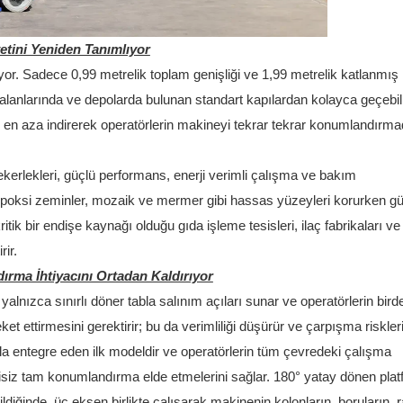
etini Yeniden Tanımlıyor
ıyor. Sadece 0,99 metrelik toplam genişliği ve 1,99 metrelik katlanmış
aalanlarında ve depolarda bulunan standart kapılardan kolayca geçebil
eri en aza indirerek operatörlerin makineyi tekrar tekrar konumlandırm
ekerlekleri, güçlü performans, enerji verimli çalışma ve bakım
 epoksi zeminler, mozaik ve mermer gibi hassas yüzeyleri korurken güv
itik bir endişe kaynağı olduğu gıda işleme tesisleri, ilaç fabrikaları ve
rir.
rma İhtiyacını Ortadan Kaldırıyor
 yalnızca sınırlı döner tabla salınım açıları sunar ve operatörlerin bird
 ettirmesini gerektirir; bu da verimliliği düşürür ve çarpışma riskleri
abla entegre eden ilk modeldir ve operatörlerin tüm çevredeki çalışma
tisiz tam konumlandırma elde etmelerini sağlar. 180° yatay dönen pla
rildiğinde, üç eksen birlikte çalışarak makinenin kolonların, boruların, r