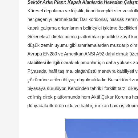
Sektör Arka Planı: Kapalı Alanlarda Havadan Çalışm
Küresel depolama ve lojistik, ticari kompleksler ve akı
her geçen yıl artmaktadır. Dar koridorlar, hassas zemin
kapalı çalışma ortamlarının belirleyici işletme özellikleri 
Geleneksel direkli bomlu platformlar genellikle zayıf kor
düşük zemin uyumu gibi sınırlamalardan muzdarip olmuş
Avrupa EN280 ve Amerikan ANSI A92 dahil olmak üzere 
stabilitesi ile ilgili olarak ekipmanlar için daha yüksek z
Piyasada, hafif taşıma, olağanüstü manevra kabiliyeti 
çözümüne acilen ihtiyaç duyulmaktadır. Bu sektörel z
piyasaya sürülüyor.
Kendinden tahrikli forklift tarzı dik
edilmiş direk platformunda hem Aktif Çukur Koruma hem
dünyadaki ilk ürün oldu ve hafif iç mekan hava iş ekipma