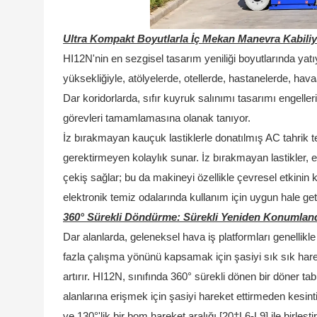
Ultra Kompakt Boyutlarla İç Mekan Manevra Kabiliy
HI12N'nin en sezgisel tasarım yeniliği boyutlarında yat
yüksekliğiyle, atölyelerde, otellerde, hastanelerde, hav
Dar koridorlarda, sıfır kuyruk salınımı tasarımı engell
görevleri tamamlamasına olanak tanıyor.
İz bırakmayan kauçuk lastiklerle donatılmış AC tahrik t
gerektirmeyen kolaylık sunar. İz bırakmayan lastikler,
çekiş sağlar; bu da makineyi özellikle çevresel etkinin kr
elektronik temiz odalarında kullanım için uygun hale geti
360° Sürekli Döndürme: Sürekli Yeniden Konumlandı
Dar alanlarda, geleneksel hava iş platformları genellikle
fazla çalışma yönünü kapsamak için şasiyi sık sık hareket
artırır. HI12N, sınıfında 360° sürekli dönen bir döner t
alanlarına erişmek için şasiyi hareket ettirmeden kesin
ve 130°'lik bir bom hareket aralığı [20†L6-L9] ile birleşti