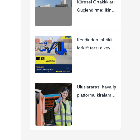
Küresel Ortaklıkları
Güçlendirme: İkinci
Konteyner Şimdi
İspanya'ya Doğru
Yolda
Kendinden tahrikli
forklift tarzı dikey
direkli kaldırma
platformu - Hi12N
Uluslararası hava iş
platformu kiralama
pazarında
kadınların
performansı