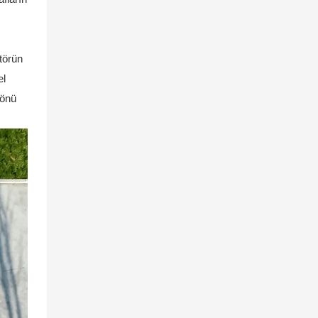
atörün
el
yönü