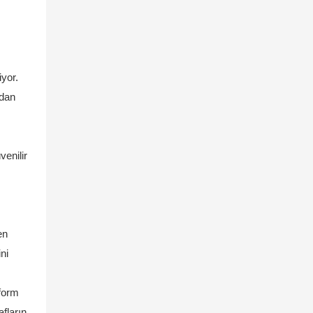
iyor.
adan
enilir
en
ni
tform
afların