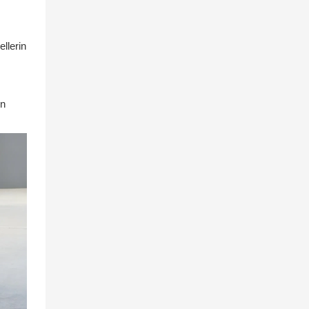
llerin
en