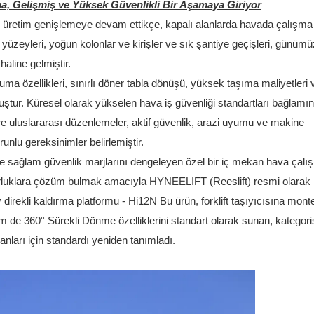
a, Gelişmiş ve Yüksek Güvenlikli Bir Aşamaya Giriyor
llı üretim genişlemeye devam ettikçe, kapalı alanlarda havada çalışma 
 yüzeyleri, yoğun kolonlar ve kirişler ve sık şantiye geçişleri, günüm
haline gelmiştir.
uma özellikleri, sınırlı döner tabla dönüşü, yüksek taşıma maliyetleri 
tur. Küresel olarak yükselen hava iş güvenliği standartları bağlamın
uluslararası düzenlemeler, aktif güvenlik, arazi uyumu ve makine
orunlu gereksinimler belirlemiştir.
ve sağlam güvenlik marjlarını dengeleyen özel bir iç mekan hava çal
orluklara çözüm bulmak amacıyla HYNEELIFT (Reeslift) resmi olarak
ey direkli kaldırma platformu - Hi12N
Bu ürün, forklift taşıyıcısına mont
 de 360° Sürekli Dönme özelliklerini standart olarak sunan, kategori
nları için standardı yeniden tanımladı.