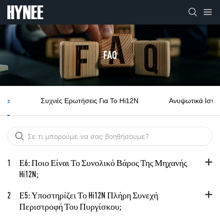
FAQ
Όλα
Συχνές Ερωτήσεις Για Το Hi12N
Ανυψωτικά Ιστώ
1
Ε6: Ποιο Είναι Το Συνολικό Βάρος Της Μηχανής
Hi12N;
2
Ε5: Υποστηρίζει Το Hi12N Πλήρη Συνεχή
Περιστροφή Του Πυργίσκου;