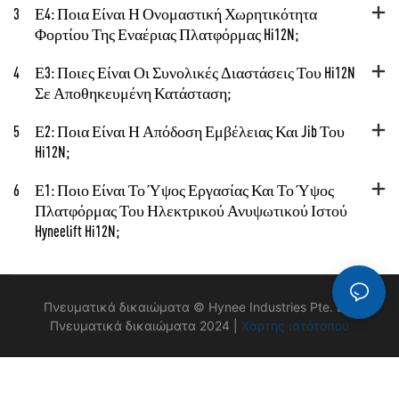
3
Ε4: Ποια Είναι Η Ονομαστική Χωρητικότητα
Φορτίου Της Εναέριας Πλατφόρμας Hi12N;
4
Ε3: Ποιες Είναι Οι Συνολικές Διαστάσεις Του Hi12N
Σε Αποθηκευμένη Κατάσταση;
5
Ε2: Ποια Είναι Η Απόδοση Εμβέλειας Και Jib Του
Hi12N;
6
Ε1: Ποιο Είναι Το Ύψος Εργασίας Και Το Ύψος
Πλατφόρμας Του Ηλεκτρικού Ανυψωτικού Ιστού
Hyneelift Hi12N;
Πνευματικά δικαιώματα © Hynee Industries Pte. Ltd
Πνευματικά δικαιώματα 2024 |
Χάρτης ιστότοπου