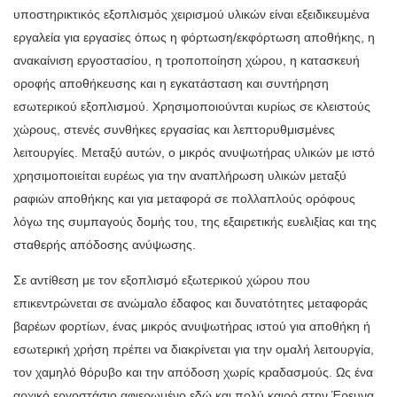
υποστηρικτικός εξοπλισμός χειρισμού υλικών είναι εξειδικευμένα
εργαλεία για εργασίες όπως η φόρτωση/εκφόρτωση αποθήκης, η
ανακαίνιση εργοστασίου, η τροποποίηση χώρου, η κατασκευή
οροφής αποθήκευσης και η εγκατάσταση και συντήρηση
εσωτερικού εξοπλισμού. Χρησιμοποιούνται κυρίως σε κλειστούς
χώρους, στενές συνθήκες εργασίας και λεπτορυθμισμένες
λειτουργίες. Μεταξύ αυτών, ο μικρός ανυψωτήρας υλικών με ιστό
χρησιμοποιείται ευρέως για την αναπλήρωση υλικών μεταξύ
ραφιών αποθήκης και για μεταφορά σε πολλαπλούς ορόφους
λόγω της συμπαγούς δομής του, της εξαιρετικής ευελιξίας και της
σταθερής απόδοσης ανύψωσης.
Σε αντίθεση με τον εξοπλισμό εξωτερικού χώρου που
επικεντρώνεται σε ανώμαλο έδαφος και δυνατότητες μεταφοράς
βαρέων φορτίων, ένας μικρός ανυψωτήρας ιστού για αποθήκη ή
εσωτερική χρήση πρέπει να διακρίνεται για την ομαλή λειτουργία,
τον χαμηλό θόρυβο και την απόδοση χωρίς κραδασμούς. Ως ένα
αρχικό εργοστάσιο αφιερωμένο εδώ και πολύ καιρό στην Έρευνα