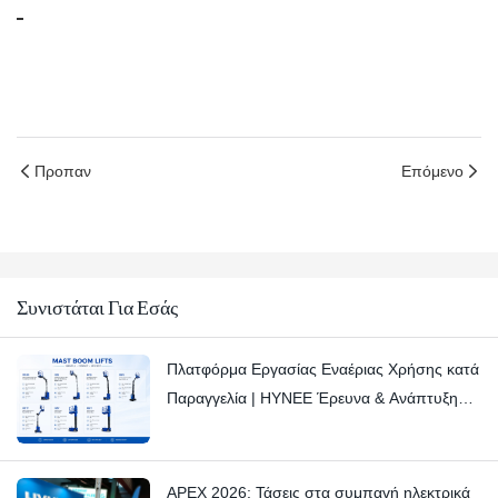
Προπαν
Επόμενο
Συνιστάται Για Εσάς
Πλατφόρμα Εργασίας Εναέριας Χρήσης κατά
Παραγγελία | HYNEE Έρευνα & Ανάπτυξη
Προσαρμοσμένες Λύσεις για Ποικίλα
Βιομηχανικά Σενάρια
APEX 2026: Τάσεις στα συμπαγή ηλεκτρικά