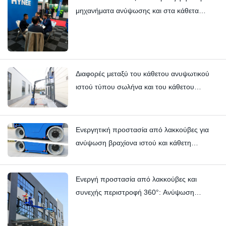
μηχανήματα ανύψωσης και στα κάθετα
μηχανήματα ανύψωσης ιστού — Hynee
Διαφορές μεταξύ του κάθετου ανυψωτικού
ιστού τύπου σωλήνα και του κάθετου
ανυψωτικού ιστού τύπου περονοφόρου:
Hi11T έναντι Hi13
Ενεργητική προστασία από λακκούβες για
ανύψωση βραχίονα ιστού και κάθετη
ανύψωση ιστού | HI12N Τεχνική βαθιά
κατάδυση
Ενεργή προστασία από λακκούβες και
συνεχής περιστροφή 360°: Ανύψωση
βραχίονα ιστού HYNEELIFT HI12N