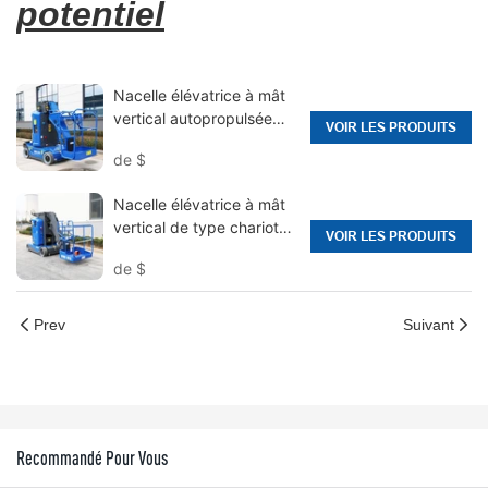
potentiel
Nacelle élévatrice à mât
vertical autopropulsée
VOIR LES PRODUITS
HYNEE Hi11T avec flèche
de
$
Nacelle élévatrice à mât
vertical de type chariot
VOIR LES PRODUITS
élévateur HYNEE Hi13
de
$
avec hauteur de travail de
12,65 m
Prev
Suivant
Recommandé Pour Vous