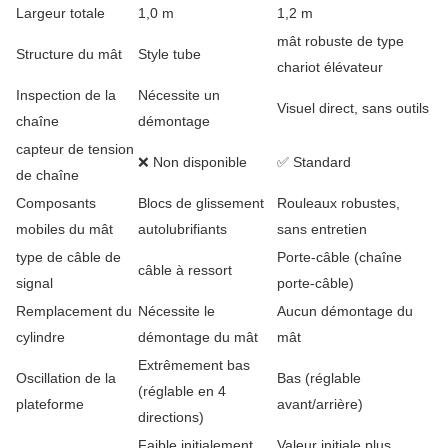
Largeur totale
1,0 m
1,2 m
mât robuste de type
Structure du mât
Style tube
chariot élévateur
Inspection de la
Nécessite un
Visuel direct, sans outils
chaîne
démontage
capteur de tension
❌ Non disponible
✅ Standard
de chaîne
Composants
Blocs de glissement
Rouleaux robustes,
mobiles du mât
autolubrifiants
sans entretien
type de câble de
Porte-câble (chaîne
câble à ressort
signal
porte-câble)
Remplacement du
Nécessite le
Aucun démontage du
cylindre
démontage du mât
mât
Extrêmement bas
Oscillation de la
Bas (réglable
(réglable en 4
plateforme
avant/arrière)
directions)
Faible initialement,
Valeur initiale plus