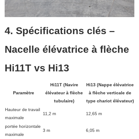
4. Spécifications clés –
Nacelle élévatrice à flèche
Hi11T vs Hi13
Hi11T
(Navire
Hi13
(Nappe élévatrice
Paramètre
élévateur à flèche
à flèche verticale de
tubulaire)
type chariot élévateur)
Hauteur de travail
11,2 m
12,65 m
maximale
portée horizontale
3 m
6,05 m
maximale