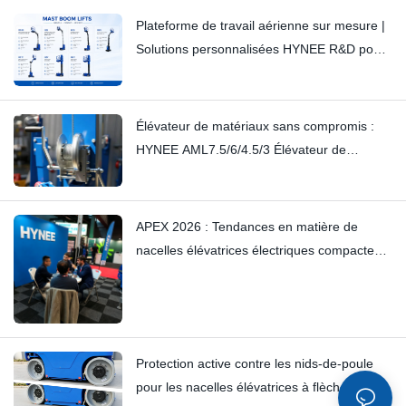
Plateforme de travail aérienne sur mesure |
Solutions personnalisées HYNEE R&D pour
divers secteurs d'activité
Élévateur de matériaux sans compromis :
HYNEE AML7.5/6/4.5/3 Élévateur de
matériaux à petit mât – Éliminer les
grincements subtils grâce à un savoir-faire
artisanal
APEX 2026 : Tendances en matière de
nacelles élévatrices électriques compactes
et de plateformes élévatrices à mât vertical
— Hynee
Protection active contre les nids-de-poule
pour les nacelles élévatrices à flèche