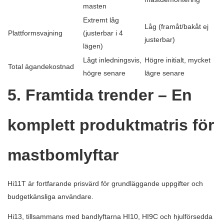
masten
Extremt låg
Låg (framåt/bakåt ej
Plattformsvajning
(justerbar i 4
justerbar)
lägen)
Lågt inledningsvis,
Högre initialt, mycket
Total ägandekostnad
högre senare
lägre senare
5. Framtida trender – En
komplett produktmatris för
mastbomlyftar
Hi11T är fortfarande prisvärd för grundläggande uppgifter och
budgetkänsliga användare.
Hi13, tillsammans med bandlyftarna HI10, HI9C och hjulförsedda