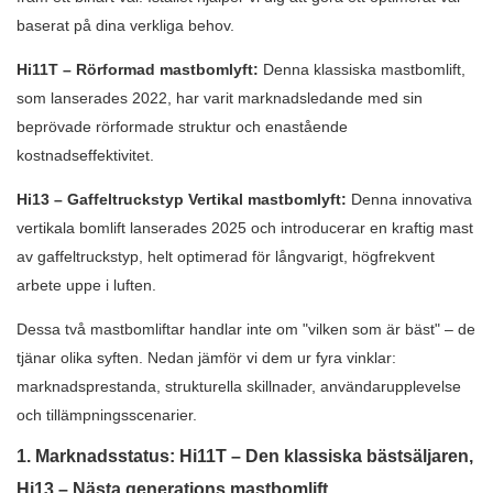
baserat på dina verkliga behov.
Hi11T – Rörformad mastbomlyft:
Denna klassiska mastbomlift,
som lanserades 2022, har varit marknadsledande med sin
beprövade rörformade struktur och enastående
kostnadseffektivitet.
Hi13 – Gaffeltruckstyp Vertikal mastbomlyft:
Denna innovativa
vertikala bomlift lanserades 2025 och introducerar en kraftig mast
av gaffeltruckstyp, helt optimerad för långvarigt, högfrekvent
arbete uppe i luften.
Dessa två mastbomliftar handlar inte om "vilken som är bäst" – de
tjänar olika syften. Nedan jämför vi dem ur fyra vinklar:
marknadsprestanda, strukturella skillnader, användarupplevelse
och tillämpningsscenarier.
1. Marknadsstatus: Hi11T – Den klassiska bästsäljaren,
Hi13 – Nästa generations mastbomlift