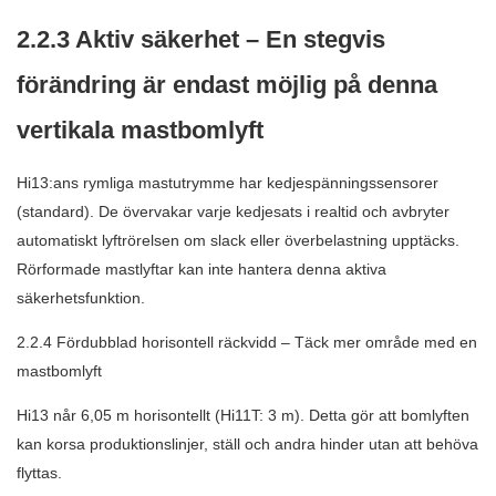
2.2.3 Aktiv säkerhet – En stegvis
förändring är endast möjlig på denna
vertikala mastbomlyft
Hi13:ans rymliga mastutrymme har kedjespänningssensorer
(standard). De övervakar varje kedjesats i realtid och avbryter
automatiskt lyftrörelsen om slack eller överbelastning upptäcks.
Rörformade mastlyftar kan inte hantera denna aktiva
säkerhetsfunktion.
2.2.4 Fördubblad horisontell räckvidd – Täck mer område med en
mastbomlyft
Hi13 når 6,05 m horisontellt (Hi11T: 3 m). Detta gör att bomlyften
kan korsa produktionslinjer, ställ och andra hinder utan att behöva
flyttas.