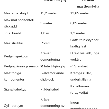
mastbomlyft)
vertikal
mastbomlyft)
Max arbetshöjd
11,2 meter
12,65 meter
Maximal horisontell
3 meter
6,05 meter
räckvidd
Total bredd
1,0 m
1,2 meter
Gaffeltruckstyp för
Maststruktur
Rörstil
kraftig last
Kräver
Direkt visuellt, inga
Kedjeinspektion
demontering
verktyg
Kedjespänningssensor
❌ Inte tillgänglig
✅ Standard
Maströrliga
Självsmörjande
Kraftiga rullar,
komponenter
glidblock
underhållsfria
Kabelbärare
Signalkabeltyp
Fjäderkabel
(dragkedja)
Kräver
Ingen
Cylinderbyte
demontering av
mastdemontering