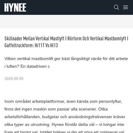
Skillnader Mellan Vertikal Mastlyft I Rörform Och Vertikal Mastbomlyft I 
Gaffeltruckform: Hi11T Vs Hi13
Vilken vertikal mastbomlift ger bäst långsiktigt värde för ditt arbete
i luften? En datadriven c
2026-06-06
Inom området arbetsplattformar, även kända som personlyftar,
finns det ingen maskin som passar alla scenarier. Olika
arbetsförhållanden, budgetar och användningsfrekvenser kräver
olika typer av utrustning. Hynee förstår detta väl – vi tvingar inte
fram ett binärt val. Istället hjälper vi dig att göra ett optimerat val