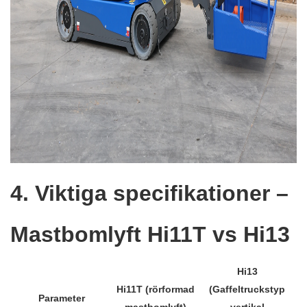
4. Viktiga specifikationer –
Mastbomlyft Hi11T vs Hi13
Hi13
Hi11T
(rörformad
(Gaffeltruckstyp
Parameter