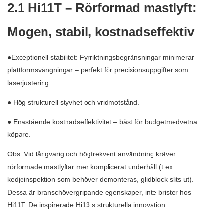
2.1 Hi11T – Rörformad mastlyft:
Mogen, stabil, kostnadseffektiv
●Exceptionell stabilitet: Fyrriktningsbegränsningar minimerar
plattformsvängningar – perfekt för precisionsuppgifter som
laserjustering.
● Hög strukturell styvhet och vridmotstånd.
● Enastående kostnadseffektivitet – bäst för budgetmedvetna
köpare.
Obs: Vid långvarig och högfrekvent användning kräver
rörformade mastlyftar mer komplicerat underhåll (t.ex.
kedjeinspektion som behöver demonteras, glidblock slits ut).
Dessa är branschövergripande egenskaper, inte brister hos
Hi11T. De inspirerade Hi13:s strukturella innovation.