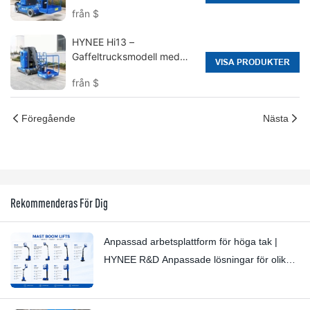
från
$
HYNEE Hi13 –
Gaffeltrucksmodell med
VISA PRODUKTER
vertikal mastbom och
från
$
arbetshöjd 12,65 m
Föregående
Nästa
Rekommenderas För Dig
Anpassad arbetsplattform för höga tak |
HYNEE R&D Anpassade lösningar för olika
branschscenarier