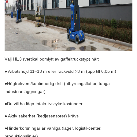
Välj Hi13 (vertikal bomlyft av gaffeltruckstyp) när:
● Arbetshöjd 11–13 m eller räckvidd >3 m (upp till 6,05 m)
●Högfrekvent/kontinuerlig drift (uthyrningsflottor, tunga
industrianläggningar)
●Du vill ha låga totala livscykelkostnader
● Aktiv säkerhet (kedjesensorer) krävs
●Hinderkorsningar är vanliga (lager, logistikcenter,
produktionslinjer)