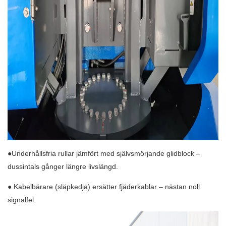
●Underhållsfria rullar jämfört med självsmörjande glidblock –
dussintals gånger längre livslängd.
● Kabelbärare (släpkedja) ersätter fjäderkablar – nästan noll
signalfel.