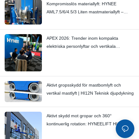
Kompromisslös materiallyft: HYNEE
AML7.5/6/4.5/3 Liten mastmateriallyft –
Stoppar subtila gnisslingrande ljud med
hantverksskicklighet
APEX 2026: Trender inom kompakta
elektriska personlyftar och vertikala
mastlyftar — Hynee
Aktivt gropsskydd för mastbomlyft och
vertikal mastlyft | HI12N Teknisk djupdykning
Aktivt skydd mot gropar och 360°
kontinuerlig rotation: HYNEELIFT HI12N
mastbomlyft