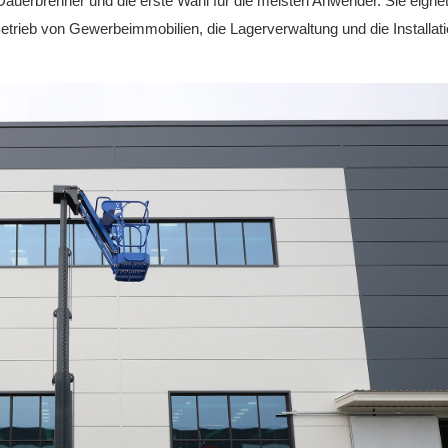
Dauerbrenner und die erste Wahl für die meisten Anwender. Sie eignet
etrieb von Gewerbeimmobilien, die Lagerverwaltung und die Installat