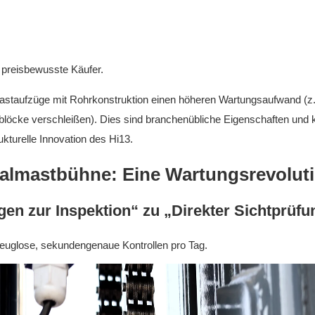
r preisbewusste Käufer.
n Mastaufzüge mit Rohrkonstruktion einen höheren Wartungsaufwand (z.
tblöcke verschleißen). Dies sind branchenübliche Eigenschaften und 
ukturelle Innovation des Hi13.
ikalmastbühne: Eine Wartungsrevolut
gen zur Inspektion“ zu „Direkter Sichtprüfu
kzeuglose, sekundengenaue Kontrollen pro Tag.