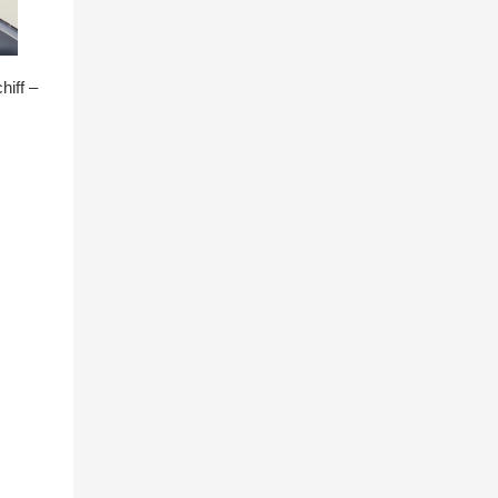
hiff –