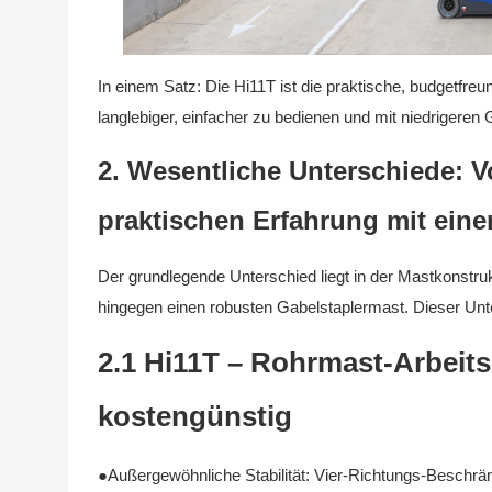
In einem Satz: Die Hi11T ist die praktische, budgetfreu
langlebiger, einfacher zu bedienen und mit niedrigeren
2. Wesentliche Unterschiede: V
praktischen Erfahrung mit ein
Der grundlegende Unterschied liegt in der Mastkonstru
hingegen einen robusten Gabelstaplermast. Dieser Unte
2.1 Hi11T – Rohrmast-Arbeitsb
kostengünstig
●Außergewöhnliche Stabilität: Vier-Richtungs-Beschrä