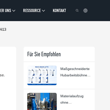
ER UNS
RESSOURCE
KONTAKT
Hi13
Für Sie Empfohlen
Maßgeschneiderte
se.
Hubarbeitsbühnen |
HYNEE R&D –
Kundenspezifische
Lösungen für
Materialaufzug
diverse Branchen
ohne
Kompromisse: