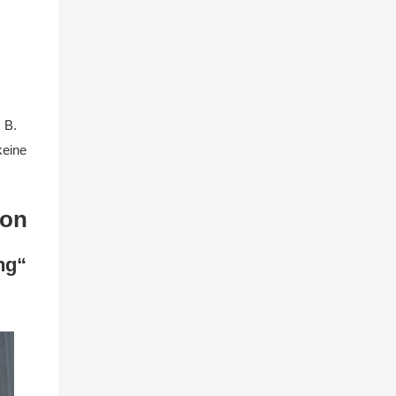
 B.
keine
ion
ng“