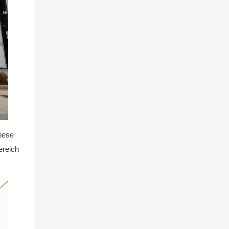
iese
ereich