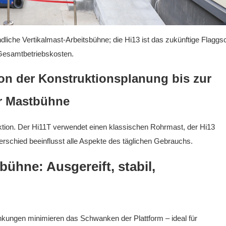
ndliche Vertikalmast-Arbeitsbühne; die Hi13 ist das zukünftige Flaggsc
 Gesamtbetriebskosten.
on der Konstruktionsplanung bis zur
er Mastbühne
ktion. Der Hi11T verwendet einen klassischen Rohrmast, der Hi13
rschied beeinflusst alle Aspekte des täglichen Gebrauchs.
ühne: Ausgereift, stabil,
nkungen minimieren das Schwanken der Plattform – ideal für