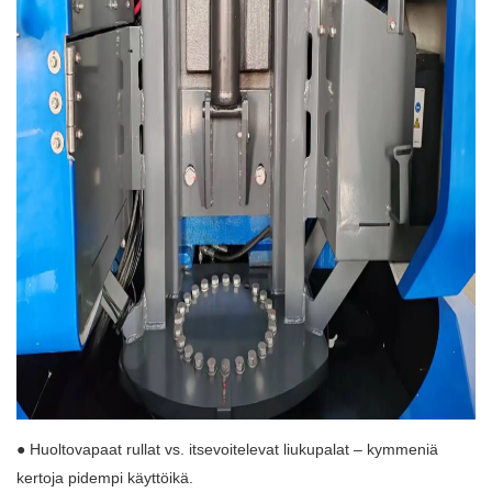
● Huoltovapaat rullat vs. itsevoitelevat liukupalat – kymmeniä
kertoja pidempi käyttöikä.