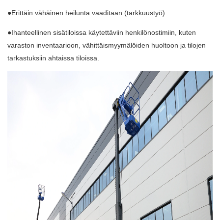
●Erittäin vähäinen heilunta vaaditaan (tarkkuustyö)
●Ihanteellinen sisätiloissa käytettäviin henkilönostimiin, kuten
varaston inventaarioon, vähittäismyymälöiden huoltoon ja tilojen
tarkastuksiin ahtaissa tiloissa.