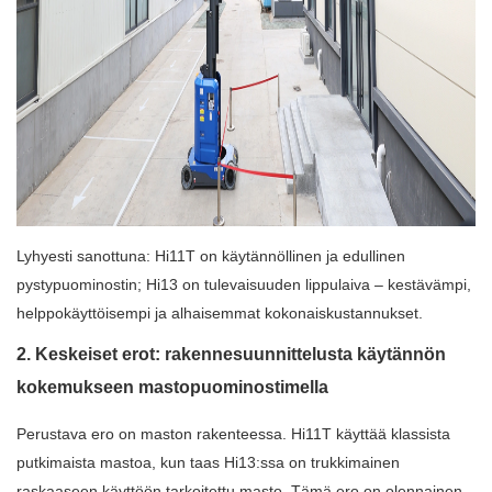
Lyhyesti sanottuna: Hi11T on käytännöllinen ja edullinen
pystypuominostin; Hi13 on tulevaisuuden lippulaiva – kestävämpi,
helppokäyttöisempi ja alhaisemmat kokonaiskustannukset.
2. Keskeiset erot: rakennesuunnittelusta käytännön
kokemukseen mastopuominostimella
Perustava ero on maston rakenteessa. Hi11T käyttää klassista
putkimaista mastoa, kun taas Hi13:ssa on trukkimainen
raskaaseen käyttöön tarkoitettu masto. Tämä ero on olennainen