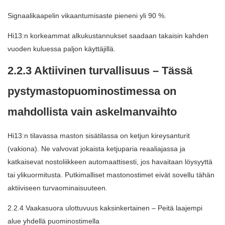
Signaalikaapelin vikaantumisaste pieneni yli 90 %.
Hi13:n korkeammat alkukustannukset saadaan takaisin kahden
vuoden kuluessa paljon käyttäjillä.
2.2.3 Aktiivinen turvallisuus – Tässä
pystymastopuominostimessa on
mahdollista vain askelmanvaihto
Hi13:n tilavassa maston sisätilassa on ketjun kireysanturit
(vakiona). Ne valvovat jokaista ketjuparia reaaliajassa ja
katkaisevat nostoliikkeen automaattisesti, jos havaitaan löysyyttä
tai ylikuormitusta. Putkimalliset mastonostimet eivät sovellu tähän
aktiiviseen turvaominaisuuteen.
2.2.4 Vaakasuora ulottuvuus kaksinkertainen – Peitä laajempi
alue yhdellä puominostimella