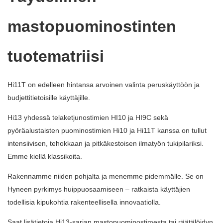
mastopuominostinten
tuotematriisi
Hi11T on edelleen hintansa arvoinen valinta peruskäyttöön ja
budjettitietoisille käyttäjille.
Hi13 yhdessä telaketjunostimien HI10 ja HI9C sekä
pyöräalustaisten puominostimien Hi10 ja Hi11T kanssa on tullut
intensiivisen, tehokkaan ja pitkäkestoisen ilmatyön tukipilariksi.
Emme kiellä klassikoita.
Rakennamme niiden pohjalta ja menemme pidemmälle. Se on
Hyneen pyrkimys huippuosaamiseen – ratkaista käyttäjien
todellisia kipukohtia rakenteellisella innovaatiolla.
Saat lisätietoja Hi13-sarjan mastopuominostimesta tai räätälöidyn