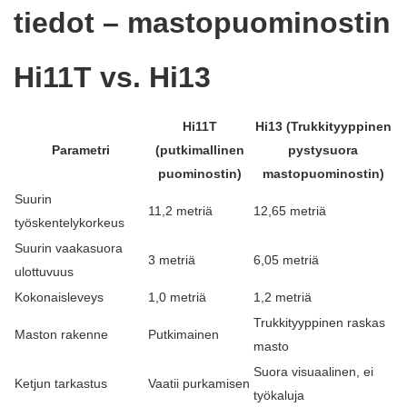
tiedot – mastopuominostin
Hi11T vs. Hi13
Hi11T
Hi13
(Trukkityyppinen
Parametri
(putkimallinen
pystysuora
puominostin)
mastopuominostin)
Suurin
11,2 metriä
12,65 metriä
työskentelykorkeus
Suurin vaakasuora
3 metriä
6,05 metriä
ulottuvuus
Kokonaisleveys
1,0 metriä
1,2 metriä
Trukkityyppinen raskas
Maston rakenne
Putkimainen
masto
Suora visuaalinen, ei
Ketjun tarkastus
Vaatii purkamisen
työkaluja