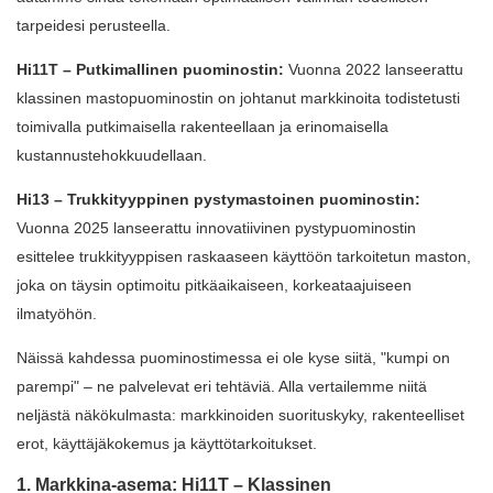
tarpeidesi perusteella.
Hi11T – Putkimallinen puominostin:
Vuonna 2022 lanseerattu
klassinen mastopuominostin on johtanut markkinoita todistetusti
toimivalla putkimaisella rakenteellaan ja erinomaisella
kustannustehokkuudellaan.
Hi13 – Trukkityyppinen pystymastoinen puominostin:
Vuonna 2025 lanseerattu innovatiivinen pystypuominostin
esittelee trukkityyppisen raskaaseen käyttöön tarkoitetun maston,
joka on täysin optimoitu pitkäaikaiseen, korkeataajuiseen
ilmatyöhön.
Näissä kahdessa puominostimessa ei ole kyse siitä, "kumpi on
parempi" – ne palvelevat eri tehtäviä. Alla vertailemme niitä
neljästä näkökulmasta: markkinoiden suorituskyky, rakenteelliset
erot, käyttäjäkokemus ja käyttötarkoitukset.
1. Markkina-asema: Hi11T – Klassinen