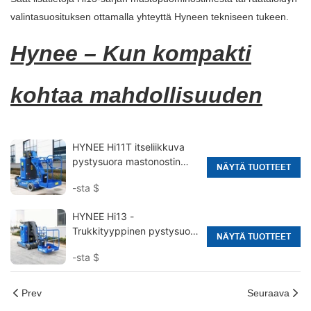
valintasuosituksen ottamalla yhteyttä Hyneen tekniseen tukeen.
Hynee – Kun kompakti
kohtaa mahdollisuuden
HYNEE Hi11T itseliikkuva
pystysuora mastonostin
NÄYTÄ TUOTTEET
jibillä
-sta
$
HYNEE Hi13 -
Trukkityyppinen pystysuora
NÄYTÄ TUOTTEET
mastopuominostin, jonka
-sta
$
työkorkeus on 12,65 m
Prev
Seuraava