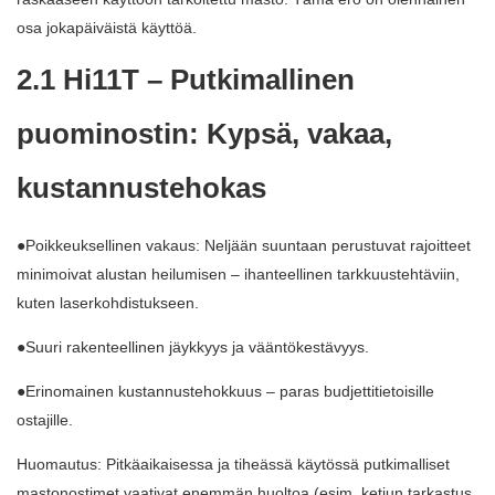
osa jokapäiväistä käyttöä.
2.1 Hi11T – Putkimallinen
puominostin: Kypsä, vakaa,
kustannustehokas
●Poikkeuksellinen vakaus: Neljään suuntaan perustuvat rajoitteet
minimoivat alustan heilumisen – ihanteellinen tarkkuustehtäviin,
kuten laserkohdistukseen.
●Suuri rakenteellinen jäykkyys ja vääntökestävyys.
●Erinomainen kustannustehokkuus – paras budjettitietoisille
ostajille.
Huomautus: Pitkäaikaisessa ja tiheässä käytössä putkimalliset
mastonostimet vaativat enemmän huoltoa (esim. ketjun tarkastus