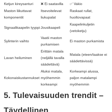
Ketjun kireysanturi
❌ Ei saatavilla
✅ Vakio
Maston liikuttavat
Itsevoitelevat
Raskaat rullat,
komponentit
liukupalat
huoltovapaat
Kaapelinkuljetin
Signaalikaapelin tyyppi
Jousikaapeli
(vetoketju)
Vaatii maston
Sylinterin vaihto
Ei maston purkamista
purkamisen
Erittäin matala
Matala (eteen/taakse ei
Lavan heiluminen
(neljällä tavalla
säädettävissä)
säädettävä)
Aluksi matala,
Korkeampi alussa,
Kokonaiskustannukset
myöhemmin
paljon matalampi
korkeampi
myöhemmin
5. Tulevaisuuden trendit –
Täydellinen