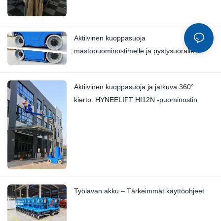
Aktiivinen kuoppasuoja
mastopuominostimelle ja pystysuoralle
mastonostimelle | HI12N:n tekninen
syväkatsaus
Aktiivinen kuoppasuoja ja jatkuva 360°
kierto: HYNEELIFT HI12N -puominostin
Työlavan akku – Tärkeimmät käyttöohjeet