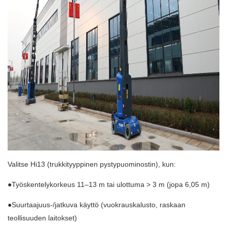
Valitse Hi13 (trukkityyppinen pystypuominostin), kun:
●Työskentelykorkeus 11–13 m tai ulottuma > 3 m (jopa 6,05 m)
●Suurtaajuus-/jatkuva käyttö (vuokrauskalusto, raskaan
teollisuuden laitokset)