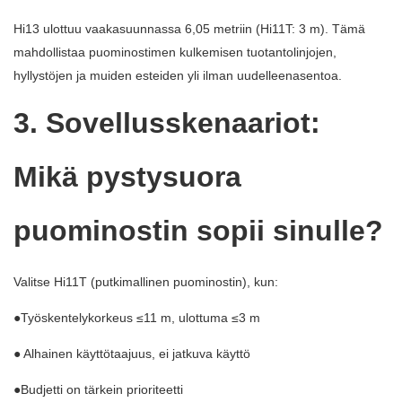
Hi13 ulottuu vaakasuunnassa 6,05 metriin (Hi11T: 3 m). Tämä
mahdollistaa puominostimen kulkemisen tuotantolinjojen,
hyllystöjen ja muiden esteiden yli ilman uudelleenasentoa.
3. Sovellusskenaariot:
Mikä pystysuora
puominostin sopii sinulle?
Valitse Hi11T (putkimallinen puominostin), kun:
●Työskentelykorkeus ≤11 m, ulottuma ≤3 m
● Alhainen käyttötaajuus, ei jatkuva käyttö
●Budjetti on tärkein prioriteetti