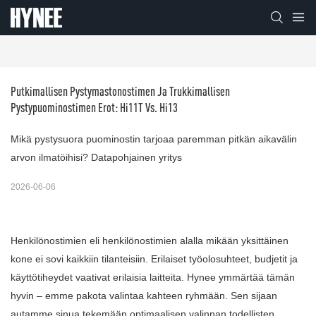
Putkimallisen Pystymastonostimen Ja Trukkimallisen 
Pystypuominostimen Erot: Hi11T Vs. Hi13
Mikä pystysuora puominostin tarjoaa paremman pitkän aikavälin
arvon ilmatöihisi? Datapohjainen yritys
2026-06-06
Henkilönostimien eli henkilönostimien alalla mikään yksittäinen
kone ei sovi kaikkiin tilanteisiin. Erilaiset työolosuhteet, budjetit ja
käyttötiheydet vaativat erilaisia ​​laitteita. Hynee ymmärtää tämän
hyvin – emme pakota valintaa kahteen ryhmään. Sen sijaan
autamme sinua tekemään optimaalisen valinnan todellisten