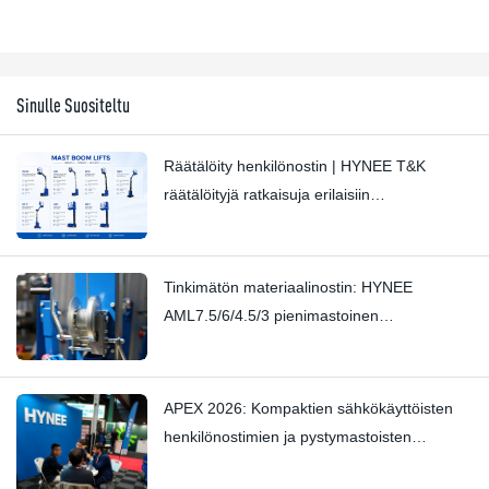
Sinulle Suositeltu
Räätälöity henkilönostin | HYNEE T&K
räätälöityjä ratkaisuja erilaisiin
teollisuudenaloihin
Tinkimätön materiaalinostin: HYNEE
AML7.5/6/4.5/3 pienimastoinen
materiaalinostin – Hienovarainen natinan
pysäyttäminen ammattitaidolla
APEX 2026: Kompaktien sähkökäyttöisten
henkilönostimien ja pystymastoisten
nostimien trendit — Hynee