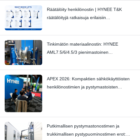
Räätälöity henkilönostin | HYNEE T&K
räätälöityjä ratkaisuja erilaisiin
teollisuudenaloihin
Tinkimätön materiaalinostin: HYNEE
AML7.5/6/4.5/3 pienimastoinen
materiaalinostin – Hienovarainen natinan
pysäyttäminen ammattitaidolla
APEX 2026: Kompaktien sähkökäyttöisten
henkilönostimien ja pystymastoisten
nostimien trendit — Hynee
Putkimallisen pystymastonostimen ja
trukkimallisen pystypuominostimen erot: