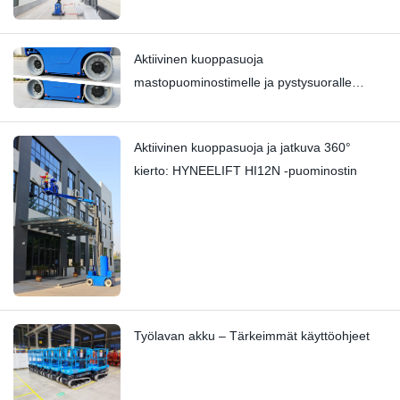
Hi11T vs. Hi13
Aktiivinen kuoppasuoja
mastopuominostimelle ja pystysuoralle
mastonostimelle | HI12N:n tekninen
syväkatsaus
Aktiivinen kuoppasuoja ja jatkuva 360°
kierto: HYNEELIFT HI12N -puominostin
Työlavan akku – Tärkeimmät käyttöohjeet