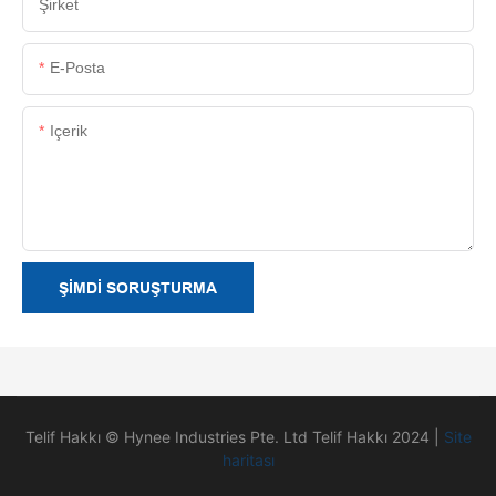
Şirket
E-Posta
Içerik
ŞIMDI SORUŞTURMA
Telif Hakkı © Hynee Industries Pte. Ltd Telif Hakkı 2024 |
Site
haritası