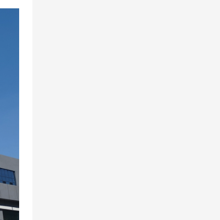
práctica de valor y
se coordina con los
premios Four Star.