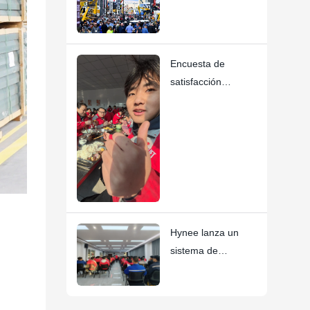
innovadores en
CONEXPO-
CON/AGG 2026!
Encuesta de
satisfacción
alimentaria de la
cantina
Hynee lanza un
sistema de
reconocimiento
instantáneo que
consolida su