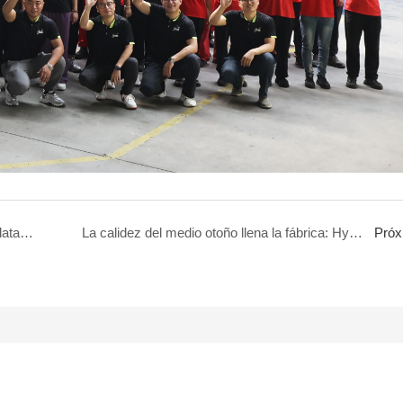
Shandong Plat4m presentará su innovadora plataforma elevadora de mástil Hi13 en CONEXPO-CON/AGG 2026 en Las Vegas.
La calidez del medio otoño llena la fábrica: Hynee prepara regalos tradicionales de cuatro colores para honrar a cada trabajador esforzado.
Próx