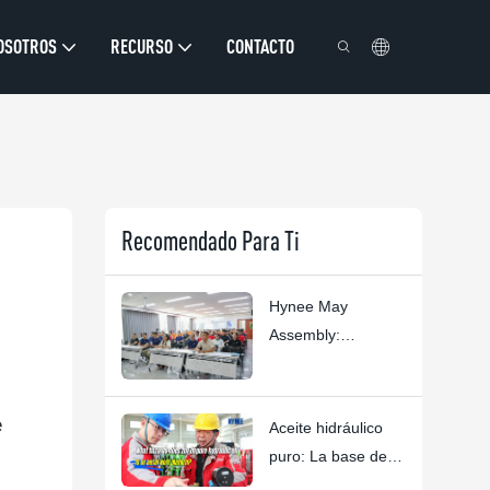
OSOTROS
RECURSO
CONTACTO
Recomendado Para Ti
Hynee May
Assembly:
Personas,
confianza y
excelencia en
e
Aceite hidráulico
plataformas de
puro: La base de
trabajo aéreas.
seguridad de las