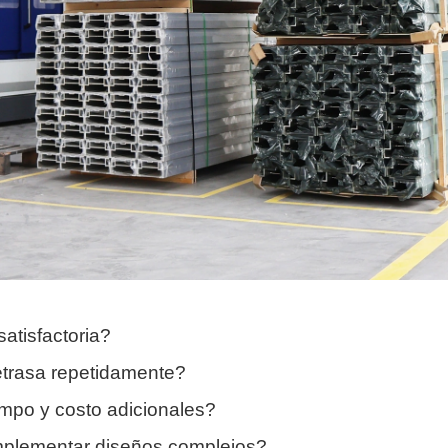
atisfactoria?
etrasa repetidamente?
iempo y costo adicionales?
mplementar diseños complejos?