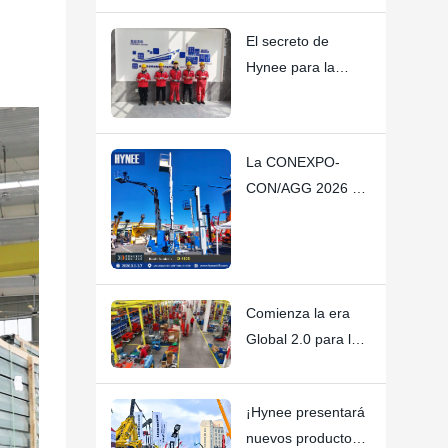
plataformas
El secreto de
elevadoras Hynee
Hynee para la
calidad: Cada
empleado es un
“CEO”.
La CONEXPO-
CON/AGG 2026 de
Hynee fue un éxito
rotundo
Comienza la era
Global 2.0 para la
industria de
maquinaria de
¡Hynee presentará
trabajo aéreo de
nuevos productos
China