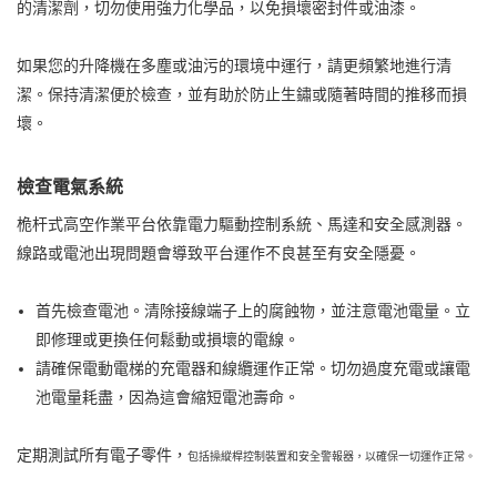
的清潔劑，切勿使用強力化學品，以免損壞密封件或油漆。
如果您的升降機在多塵或油污的環境中運行，請更頻繁地進行清
潔。保持清潔便於檢查，並有助於防止生鏽或隨著時間的推移而損
壞。
檢查電氣系統
桅杆式高空作業平台依靠電力驅動控制系統、馬達和安全感測器。
線路或電池出現問題會導致平台運作不良甚至有安全隱憂。
首先檢查電池。清除接線端子上的腐蝕物，並注意電池電量。立
即修理或更換任何鬆動或損壞的電線。
請確保電動電梯的充電器和線纜運作正常。切勿過度充電或讓電
池電量耗盡，因為這會縮短電池壽命。
定期測試所有電子零件，
包括操縱桿控制裝置和安全警報器，以確保一切運作正常。