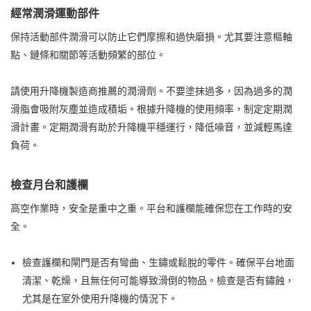
經常潤滑運動部件
保持活動部件潤滑可以防止它們摩擦和過快磨損。尤其要注意樞軸
點、鏈條和關節等活動頻繁的部位。
請使用升降機製造商推薦的潤滑劑。不要塗抹過多，因為過多的潤
滑脂會吸附灰塵並造成積垢。根據升降機的使用頻率，制定定期潤
滑計畫。定期潤滑有助於升降機平穩運行，降低噪音，並減輕馬達
負荷。
檢查月台和護欄
高空作業時，安全是重中之重。平台和護欄能確保您在工作時的安
全。
檢查護欄和閘門是否有彎曲、生鏽或鬆脫的零件。確保平台地面
清潔、乾燥，且無任何可能導致滑倒的物品。檢查是否有鏽蝕，
尤其是在室外使用升降機的情況下。