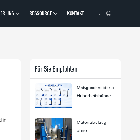
ER UNS
RESSOURCE
KONTAKT
Für Sie Empfohlen
Maßgeschneiderte
Hubarbeitsbühnen |
HYNEE R&D –
Kundenspezifische
 in
Lösungen für
Materialaufzug
diverse Branchen
ohne
Kompromisse: