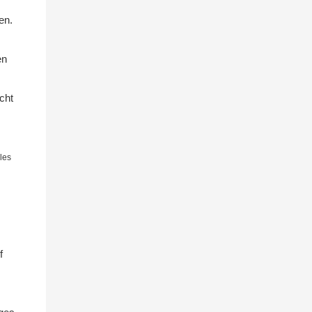
en.
en
cht
les
f