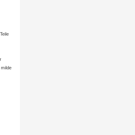
Teile
r
 milde