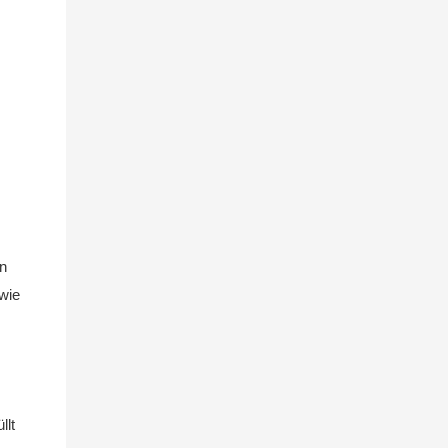
en
wie
llt