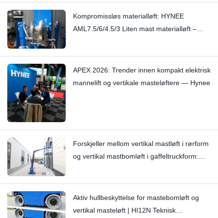
Kompromissløs materialløft: HYNEE
AML7.5/6/4.5/3 Liten mast materialløft –
Stopper subtile knirkelyder med håndverk
APEX 2026: Trender innen kompakt elektrisk
mannelift og vertikale masteløftere — Hynee
Forskjeller mellom vertikal mastløft i rørform
og vertikal mastbomløft i gaffeltruckform:
Hi11T vs Hi13
Aktiv hullbeskyttelse for mastebomløft og
vertikal masteløft | HI12N Teknisk