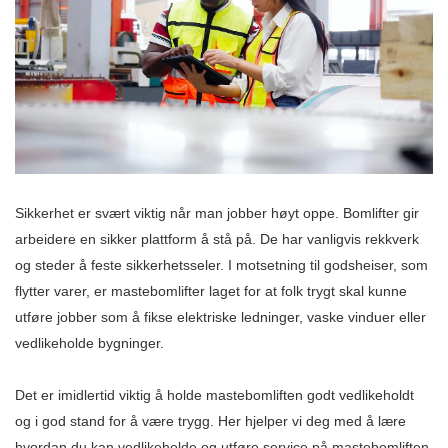
Sikkerhet er svært viktig når man jobber høyt oppe. Bomlifter gir
arbeidere en sikker plattform å stå på. De har vanligvis rekkverk
og steder å feste sikkerhetsseler. I motsetning til godsheiser, som
flytter varer, er mastebomlifter laget for at folk trygt skal kunne
utføre jobber som å fikse elektriske ledninger, vaske vinduer eller
vedlikeholde bygninger.
Det er imidlertid viktig å holde mastebomliften godt vedlikeholdt
og i god stand for å være trygg. Her hjelper vi deg med å lære
hvordan du kan vedlikeholde og utføre service på mastebomliften