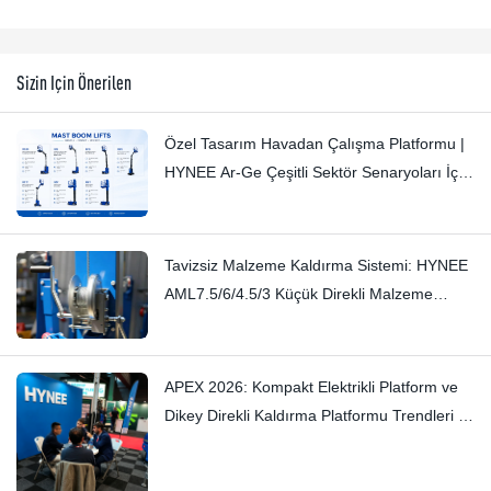
Sizin Için Önerilen
Özel Tasarım Havadan Çalışma Platformu |
HYNEE Ar-Ge Çeşitli Sektör Senaryoları İçin
Özel Çözümler
Tavizsiz Malzeme Kaldırma Sistemi: HYNEE
AML7.5/6/4.5/3 Küçük Direkli Malzeme
Kaldırma Sistemi – İnce Gıcırtıları İşçilikle
Ortadan Kaldırıyor
APEX 2026: Kompakt Elektrikli Platform ve
Dikey Direkli Kaldırma Platformu Trendleri —
Hynee