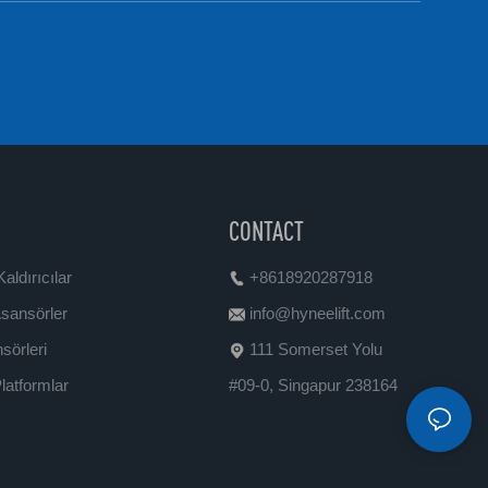
CONTACT
aldırıcılar
+8618920287918
Asansörler
info@hyneelift.com
örleri
111 Somerset Yolu
latformlar
#09-0, Singapur 238164