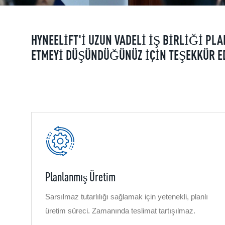
HYNEELIFT'I UZUN VADELI IŞ BIRLIĞI PLA
ETMEYI DÜŞÜNDÜĞÜNÜZ IÇIN TEŞEKKÜR E
Planlanmış Üretim
Sarsılmaz tutarlılığı sağlamak için yetenekli, planlı
üretim süreci. Zamanında teslimat tartışılmaz.