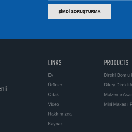
ŞIMDI SORUŞTURMA
LINKS
PRODUCTS
Ev
Direkli Bomlu K
Ürünler
Dikey Direkli 
nli
Ortak
Malzeme Asans
Video
Mini Makaslı P
Hakkımızda
Kaynak