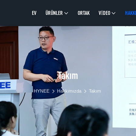
EV
ÜRÜNLER
ORTAK
VIDEO
HAKK
Takım
HYNEE
Hakkımızda
Takım