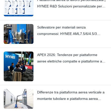
HYNEE R&D Soluzioni personalizzate per
diversi scenari industriali
Sollevatore per materiali senza
compromessi: HYNEE AML7.5/6/4.5/3
Sollevatore per materiali a montante piccolo
– Elimina i cigolii più lievi grazie alla sua
maestria artigianale
APEX 2026: Tendenze per piattaforme
aeree elettriche compatte e piattaforme a
montante verticale — Hynee
Differenze tra piattaforma aerea verticale a
montante tubolare e piattaforma aerea
verticale a braccio tipo carrello elevatore: