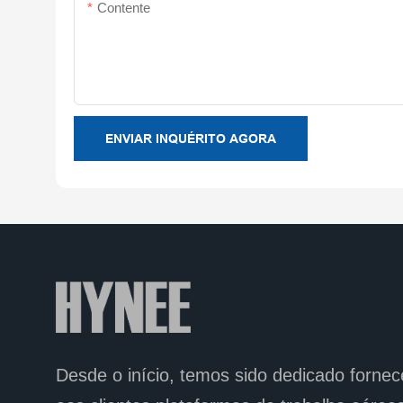
Contente
ENVIAR INQUÉRITO AGORA
Desde o início, temos sido
dedicado
fornec