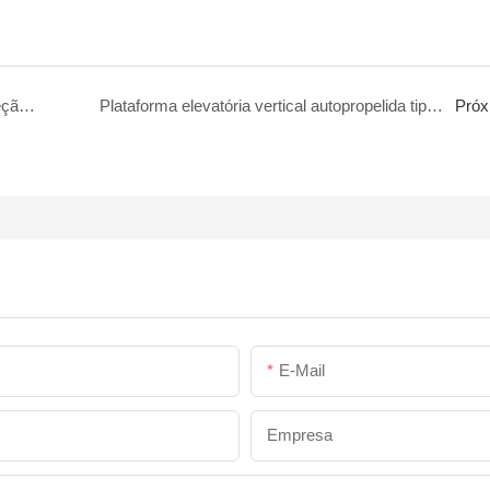
Declaração da IPAF: Obrigatoriedade de proteção secundária para plataformas elevatórias tipo tesoura.
Plataforma elevatória vertical autopropelida tipo empilhadeira com braço articulado - Hi12N
Próx
E-Mail
Empresa