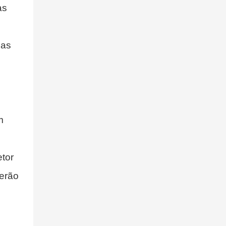
as
mas
m
tor
derão