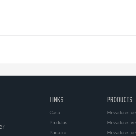
LINKS
PRODUCTS
Casa
Elevadores de
Produtos
Elevadores ver
er
Parceiro
Elevadores de 