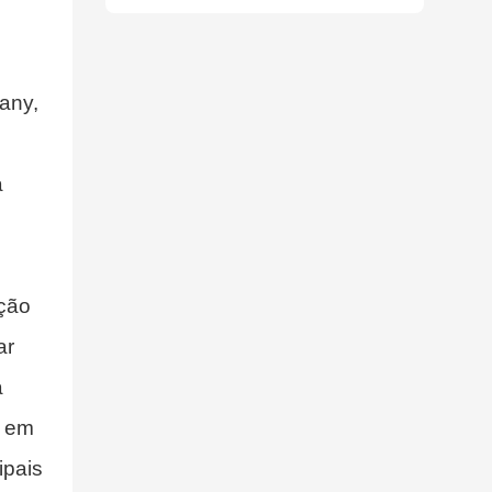
Hi12N
any,
a
ação
ar
a
o em
ipais