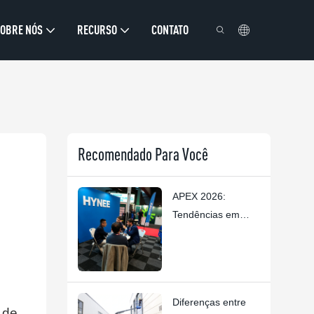
OBRE NÓS
RECURSO
CONTATO
Recomendado Para Você
APEX 2026:
Tendências em
plataformas
elevatórias
elétricas
compactas e
Diferenças entre
plataformas
 de