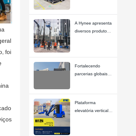
Elevatória –
Principais
Instruções de Uso
A Hynee apresenta
ua
diversos produtos
na 10ª Conferência
geral
Nacional de
, foi
Locação de
e
Plataformas de
Fortalecendo
Trabalho Abertas.
parcerias globais:
segundo contêiner
hina
a caminho da
Espanha.
Plataforma
cado
elevatória vertical
autopropelida tipo
viços
empilhadeira com
braço articulado -