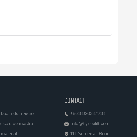
CONTACT
 boom do mastro
+8618920287918
ticais do mastro
info@hyneelift.com
material
111 Somerset Road