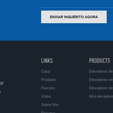
ENVIAR INQUÉRITO AGORA
LINKS
PRODUCTS
Casa
Elevadores de
Produtos
Elevadores ver
er
Parceiro
Elevadores de 
s
Vídeo
Mini elevadore
Sobre Nós
Recurso