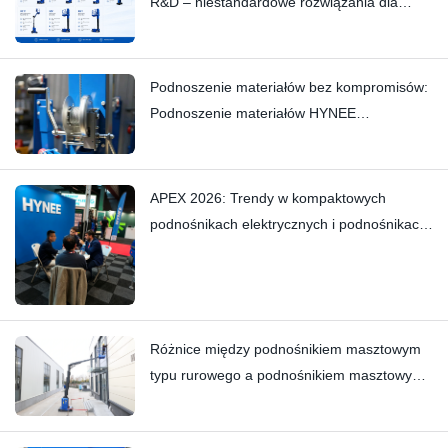
R&D – niestandardowe rozwiązania dla
różnych scenariuszy branżowych
Podnoszenie materiałów bez kompromisów:
Podnoszenie materiałów HYNEE
AML7.5/6/4.5/3 z małym masztem –
eliminowanie subtelnych skrzypień dzięki
kunsztowi wykonania
APEX 2026: Trendy w kompaktowych
podnośnikach elektrycznych i podnośnikach
masztowych — Hynee
Różnice między podnośnikiem masztowym
typu rurowego a podnośnikiem masztowym
typu wózka widłowego: Hi11T vs Hi13