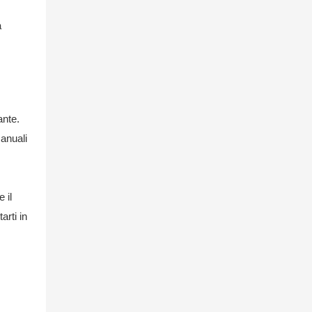
a
ante.
manuali
 il
arti in