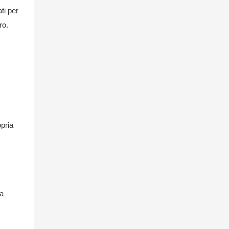
ti per
ro.
opria
ua