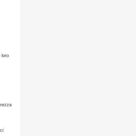
 loro
curezza
ci