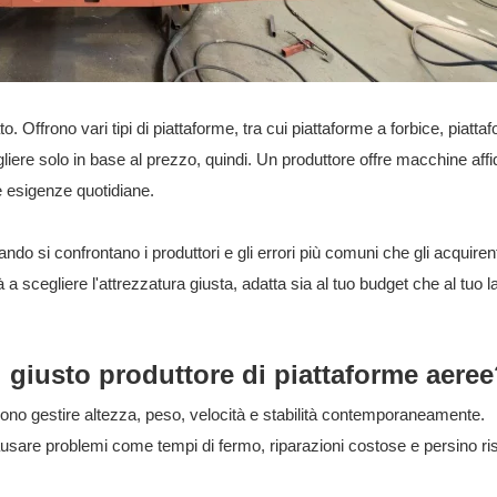
. Offrono vari tipi di piattaforme, tra cui piattaforme a forbice, piatta
iere solo in base al prezzo, quindi. Un produttore offre macchine affid
ue esigenze quotidiane.
do si confrontano i produttori e gli errori più comuni che gli acquirent
 scegliere l'attrezzatura giusta, adatta sia al tuo budget che al tuo l
l giusto produttore di piattaforme aere
no gestire altezza, peso, velocità e stabilità contemporaneamente.
usare problemi come tempi di fermo, riparazioni costose e persino ri