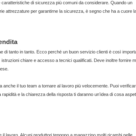
lle caratteristiche di sicurezza più comuni da considerare. Quando un
ie attrezzature per garantirne la sicurezza, è segno che ha a cuore l
endita
di tanto in tanto. Ecco perché un buon servizio clienti è così import
 istruzioni chiare e accesso a tecnici qualificati. Deve inoltre fornire 
tese.
a anche il tuo team a tornare al lavoro più velocemente. Puoi verificare
idità e la chiarezza della risposta ti daranno un'idea di cosa aspett
 il lavoro. Alcuni produttori tengono a magazzino molti ricambi nelle