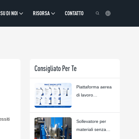
SU DI NOI
RISORSA
CONTATTO
Consigliato Per Te
Piattaforma aerea
di lavoro
personalizzata |
HYNEE R&D
ssiti
Soluzioni
Sollevatore per
personalizzate per
materiali senza
diversi scenari
compromessi: