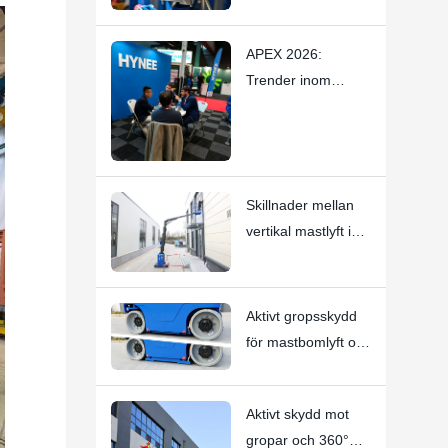
Liten
mastmateriallyft –
APEX 2026:
Stoppar subtila
Trender inom
gnisslingrande ljud
kompakta
med
elektriska
hantverksskicklighe
personlyftar och
t
vertikala mastlyftar
Skillnader mellan
— Hynee
vertikal mastlyft i
rörform och vertikal
mastbomlyft i
gaffeltruckform:
Aktivt gropsskydd
Hi11T vs Hi13
för mastbomlyft och
vertikal mastlyft |
HI12N Teknisk
Aktivt skydd mot
djupdykning
gropar och 360°