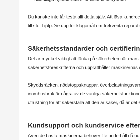
Du kanske inte får testa allt detta själv. Att läsa kun
till stor hjälp. Se upp för klagomål om frekventa reparat
Säkerhetsstandarder och certifieri
Det är mycket viktigt att tänka på säkerheten när man arbe
säkerhetsföreskrifterna och upprätthåller maskinernas 
Skyddsräcken, nödstoppsknappar, överbelastningsvarni
inomhusbruk är några av de vanliga säkerhetsfunktionerna
utrustning för att säkerställa att den är säker, då är det
Kundsupport och kundservice efter 
Även de bästa maskinerna behöver lite underhåll då och d