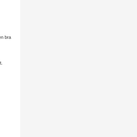
en bra
t.