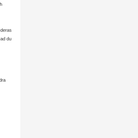
ch
 deras
vad du
dra