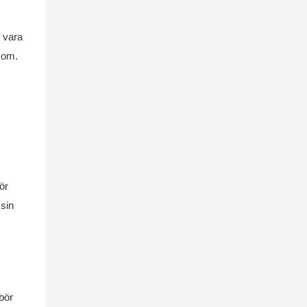
k vara
t om.
ör
 sin
bör