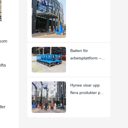
kontinuerlig
rotation:
HYNEELIFT HI12N
mastbomlyft
g som
Batteri för
arbetsplattform –
ofta
Viktiga
användningsanvisni
ngar
Hynee visar upp
flera produkter på
den 10:e nationella
ller
AWP-
uthyrningskonferen
sen