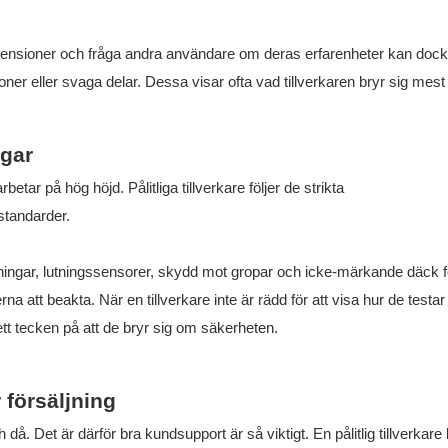
drecensioner och fråga andra användare om deras erfarenheter kan doc
ioner eller svaga delar. Dessa visar ofta vad tillverkaren bryr sig mes
ngar
tar på hög höjd. Pålitliga tillverkare följer de strikta
standarder.
ngar, lutningssensorer, skydd mot gropar och icke-märkande däck f
 att beakta. När en tillverkare inte är rädd för att visa hur de testar
 ett tecken på att de bryr sig om säkerheten.
försäljning
å. Det är därför bra kundsupport är så viktigt. En pålitlig tillverkare 