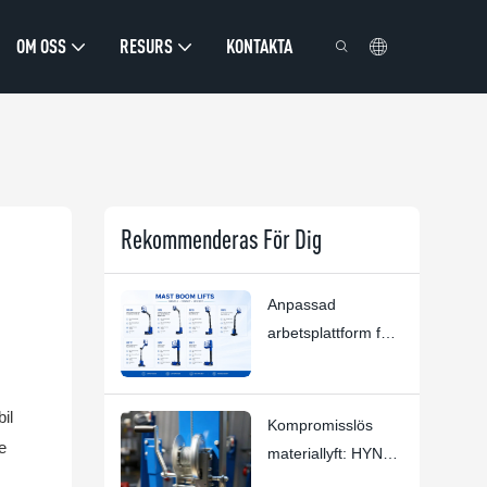
OM OSS
RESURS
KONTAKTA
Rekommenderas För Dig
Anpassad
arbetsplattform för
höga tak | HYNEE
R&D Anpassade
il
lösningar för olika
Kompromisslös
branschscenarier
e
materiallyft: HYNEE
AML7.5/6/4.5/3