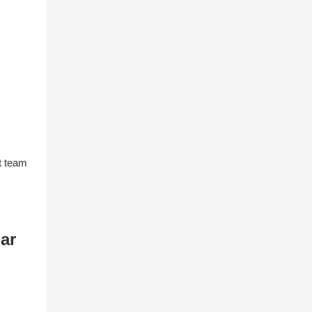
t team
mar