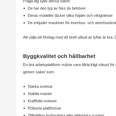
Fråga dig själv dessa saker:
De har den typ av hiss du behöver
Deras modeller täcker olika höjder och viktgränser
De erbjuder maskiner för inomhus- och utomhusbru
Att välja ett företag med ett brett utbud av lyftar är bra. D
Byggkvalitet och hållbarhet
En bra arbetsplattform måste vara tillräckligt robust fö
genom saker som:
Starka svetsar
Stabila master
Kraftfulla motorer
Robusta plattformar
Tillförlitliga hydrauliska eller elektriska system