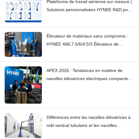
Plateforme de travail aérienne sur mesure |
Solutions personnalisées HYNEE R&D pour
divers secteurs d'activité
Élévateur de matériaux sans compromis :
HYNEE AML7.5/6/4.5/3 Élévateur de
matériaux à petit mât – Éliminer les
grincements subtils grâce à un savoir-faire
artisanal
APEX 2026 : Tendances en matière de
nacelles élévatrices électriques compactes
et de plateformes élévatrices à mât vertical
— Hynee
Différences entre les nacelles élévatrices à
mât vertical tubulaire et les nacelles
élévatrices à flèche télescopique de type