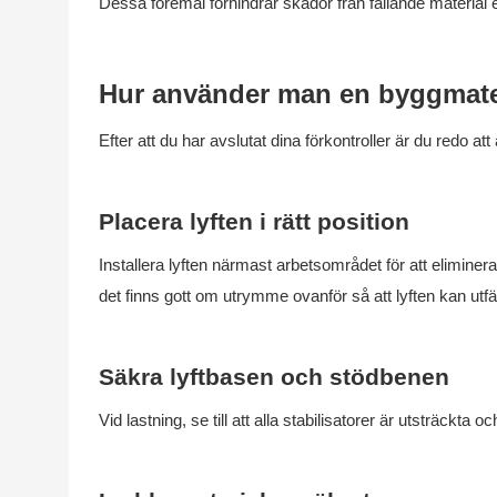
Dessa föremål förhindrar skador från fallande material el
Hur använder man en byggmater
Efter att du har avslutat dina förkontroller är du redo att 
Placera lyften i rätt position
Installera lyften närmast arbetsområdet för att eliminera
det finns gott om utrymme ovanför så att lyften kan utfäl
Säkra lyftbasen och stödbenen
Vid lastning, se till att alla stabilisatorer är utsträckta 