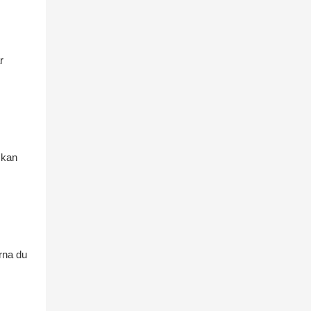
r
 kan
erna du