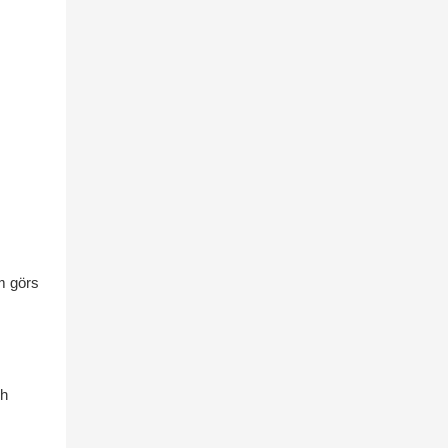
om görs
ch