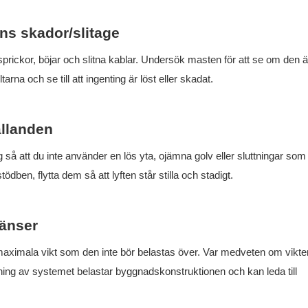
ens skador/slitage
sprickor, böjar och slitna kablar. Undersök masten för att se om den ä
na och se till att ingenting är löst eller skadat.
ållanden
ig så att du inte använder en lös yta, ojämna golv eller sluttningar som
stödben, flytta dem så att lyften står stilla och stadigt.
ränser
en maximala vikt som den inte bör belastas över. Var medveten om vikt
tning av systemet belastar byggnadskonstruktionen och kan leda till