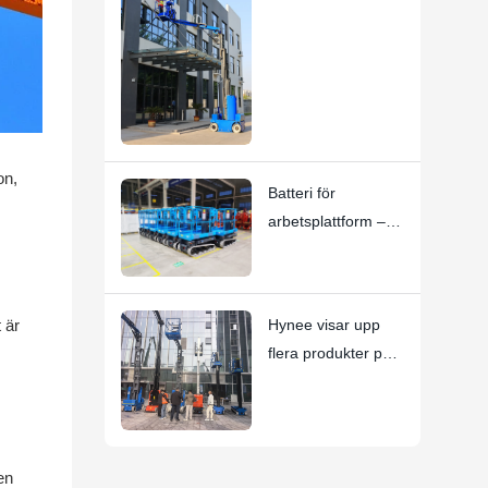
kontinuerlig
rotation:
HYNEELIFT HI12N
mastbomlyft
on,
Batteri för
arbetsplattform –
Viktiga
användningsanvisni
ngar
 är
Hynee visar upp
flera produkter på
den 10:e nationella
AWP-
uthyrningskonferen
sen
en