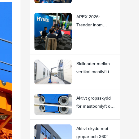
Liten
mastmateriallyft –
APEX 2026:
Stoppar subtila
Trender inom
gnisslingrande ljud
kompakta
med
elektriska
hantverksskicklighe
personlyftar och
t
vertikala mastlyftar
Skillnader mellan
— Hynee
vertikal mastlyft i
rörform och vertikal
mastbomlyft i
gaffeltruckform:
Aktivt gropsskydd
Hi11T vs Hi13
för mastbomlyft och
vertikal mastlyft |
HI12N Teknisk
Aktivt skydd mot
djupdykning
gropar och 360°