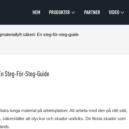
HEM
PRODUKTER
PARTNER
VIDEO
teriallyft säkert: En steg-för-steg-guide
En Steg-För-Steg-Guide
 bära tunga material på arbetsplatser. Att arbeta med den på rätt sätt,
ng, säkerställer att olyckor och skador undviks. De flesta skador som
vänds.