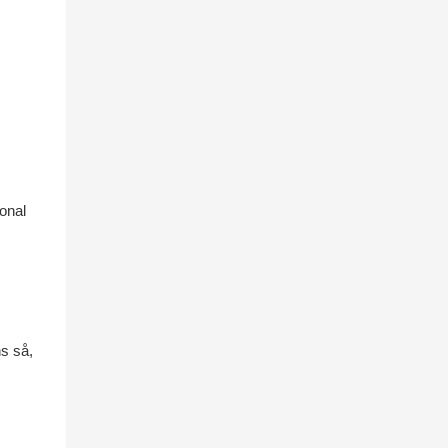
sonal
ns så,