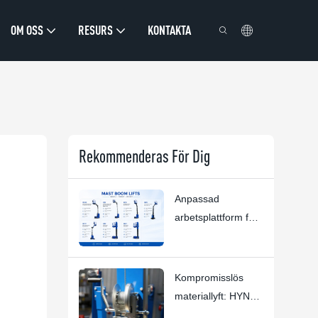
OM OSS
RESURS
KONTAKTA
Rekommenderas För Dig
Anpassad
arbetsplattform för
höga tak | HYNEE
R&D Anpassade
lösningar för olika
Kompromisslös
branschscenarier
materiallyft: HYNEE
AML7.5/6/4.5/3