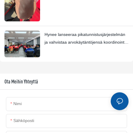
Hynee lanseeraa pikatunnistusjärjestelmän
ja vahvistaa arvokäytäntöjensä koordinointia
Four Star Awards -palkinnon kanssa
Ota Meihin Yhteyttä
Nimi
Sähköposti