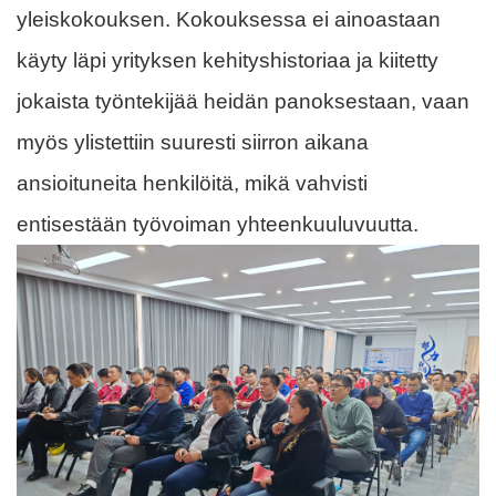
yleiskokouksen. Kokouksessa ei ainoastaan ​​
käyty läpi yrityksen kehityshistoriaa ja kiitetty
jokaista työntekijää heidän panoksestaan, vaan
myös ylistettiin suuresti siirron aikana
ansioituneita henkilöitä, mikä vahvisti
entisestään työvoiman yhteenkuuluvuutta.