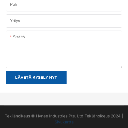
Puh
Yritys
Sisältö
LÄHETÄ KYSELY NYT
Tekijänoikeus © Hynee Industries Pte. Ltd Tekijänoikeus 2024 |
Sivukartta