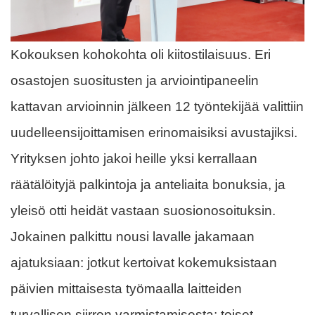
Kokouksen kohokohta oli kiitostilaisuus. Eri
osastojen suositusten ja arviointipaneelin
kattavan arvioinnin jälkeen 12 työntekijää valittiin
uudelleensijoittamisen erinomaisiksi avustajiksi.
Yrityksen johto jakoi heille yksi kerrallaan
räätälöityjä palkintoja ja anteliaita bonuksia, ja
yleisö otti heidät vastaan ​​suosionosoituksin.
Jokainen palkittu nousi lavalle jakamaan
ajatuksiaan: jotkut kertoivat kokemuksistaan ​​
päivien mittaisesta työmaalla laitteiden
turvallisen siirron varmistamisesta; toiset