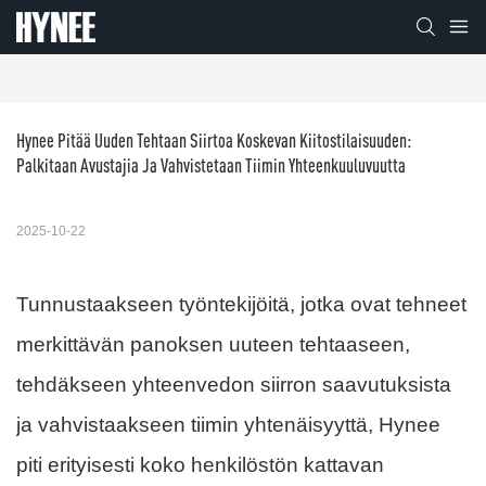
Hynee Pitää Uuden Tehtaan Siirtoa Koskevan Kiitostilaisuuden: 
Palkitaan Avustajia Ja Vahvistetaan Tiimin Yhteenkuuluvuutta
2025-10-22
Tunnustaakseen työntekijöitä, jotka ovat tehneet
merkittävän panoksen uuteen tehtaaseen,
tehdäkseen yhteenvedon siirron saavutuksista
ja vahvistaakseen tiimin yhtenäisyyttä, Hynee
piti erityisesti koko henkilöstön kattavan