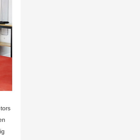
tors
en
ig