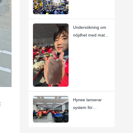
produkter på
CONEXPO-
CON/AGG 2026!
Undersökning om
nöjdhet med maten
i kantinen
Hynee lanserar
t
system för
omedelbar
erkännande,
förankrad