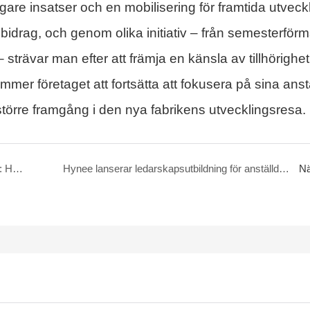
gare insatser och en mobilisering för framtida utveckl
bidrag, och genom olika initiativ – från semesterför
strävar man efter att främja en känsla av tillhörighe
er företaget att fortsätta att fokusera på sina anst
törre framgång i den nya fabrikens utvecklingsresa.
Värme i mitten av hösten fyller fabriken: Hynee förbereder traditionella fyrfärgsgåvor för att hedra varje hårt arbetare
Hynee lanserar ledarskapsutbildning för anställda på chefsnivå och högre: Lärande från riktmärken, målsättning och strävan efter excellens
Nä