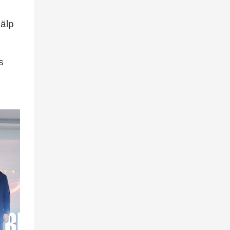
jälp
s