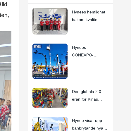
lld
arbetsplattformar
Hynees hemlighet
ten,
bakom kvalitet:
Varje anställd är en
"VD"
Hynees
CONEXPO-
CON/AGG 2026
bedömdes som en
stor succé
Den globala 2.0-
eran för Kinas
flygmaskinindustri
börjar
Hynee visar upp
banbrytande nya