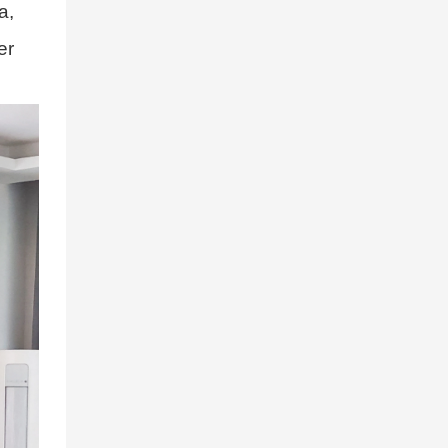
a,
värdepraxis
samordnas med
er
fyra stjärnors
utmärkelser