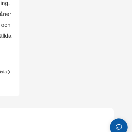
ing.
måner
t och
ällda
sta