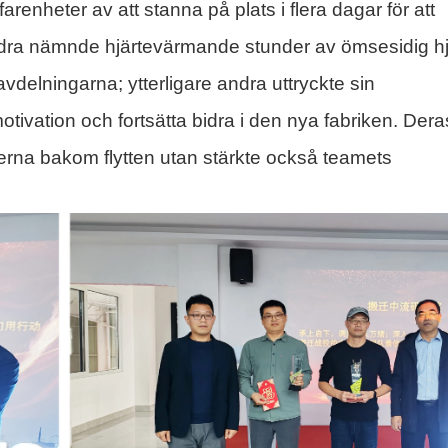
arenheter av att stanna på plats i flera dagar för att
 andra nämnde hjärtevärmande stunder av ömsesidig h
delningarna; ytterligare andra uttryckte sin
otivation och fortsätta bidra i den nya fabriken. Dera
rierna bakom flytten utan stärkte också teamets