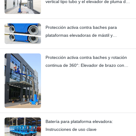
vertical tipo tubo y el elevador de pluma de
mástil vertical tipo carretilla elevadora: Hi11T
vs Hi13
Protección activa contra baches para
plataformas elevadoras de mástil y
plataformas elevadoras verticales | Análisis
técnico en profundidad del HI12N
Protección activa contra baches y rotación
continua de 360°: Elevador de brazo con
mástil HYNEELIFT HI12N
Batería para plataforma elevadora:
Instrucciones de uso clave