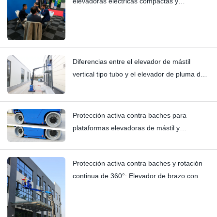
elevadoras eléctricas compactas y
elevadores de mástil vertical — Hynee
Diferencias entre el elevador de mástil
vertical tipo tubo y el elevador de pluma de
mástil vertical tipo carretilla elevadora: Hi11T
vs Hi13
Protección activa contra baches para
plataformas elevadoras de mástil y
plataformas elevadoras verticales | Análisis
técnico en profundidad del HI12N
Protección activa contra baches y rotación
continua de 360°: Elevador de brazo con
mástil HYNEELIFT HI12N