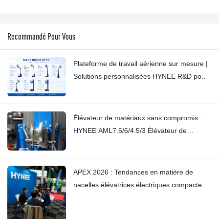
Recommandé Pour Vous
Plateforme de travail aérienne sur mesure |
Solutions personnalisées HYNEE R&D pour
divers secteurs d'activité
Élévateur de matériaux sans compromis :
HYNEE AML7.5/6/4.5/3 Élévateur de
matériaux à petit mât – Éliminer les
grincements subtils grâce à un savoir-faire
artisanal
APEX 2026 : Tendances en matière de
nacelles élévatrices électriques compactes
et de plateformes élévatrices à mât vertical
— Hynee