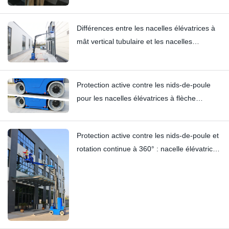
Différences entre les nacelles élévatrices à
mât vertical tubulaire et les nacelles
élévatrices à flèche télescopique de type
chariot élévateur : Hi11T vs Hi13
Protection active contre les nids-de-poule
pour les nacelles élévatrices à flèche
télescopique et à mât vertical | Analyse
technique approfondie du HI12N
Protection active contre les nids-de-poule et
rotation continue à 360° : nacelle élévatrice
à mât HYNEELIFT HI12N