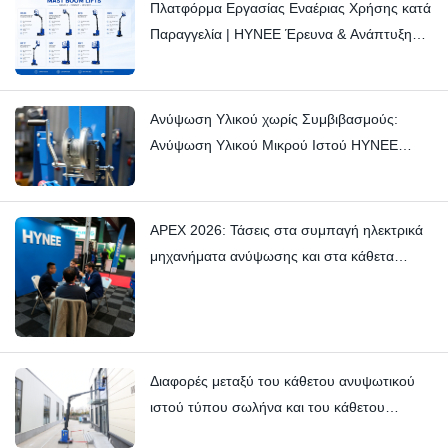
Πλατφόρμα Εργασίας Εναέριας Χρήσης κατά
Παραγγελία | HYNEE Έρευνα & Ανάπτυξη
Προσαρμοσμένες Λύσεις για Ποικίλα
Βιομηχανικά Σενάρια
Ανύψωση Υλικού χωρίς Συμβιβασμούς:
Ανύψωση Υλικού Μικρού Ιστού HYNEE
AML7.5/6/4.5/3 – Σταματώντας τα Λεπτά
Τρικς με Δεξιοτεχνία
APEX 2026: Τάσεις στα συμπαγή ηλεκτρικά
μηχανήματα ανύψωσης και στα κάθετα
μηχανήματα ανύψωσης ιστού — Hynee
Διαφορές μεταξύ του κάθετου ανυψωτικού
ιστού τύπου σωλήνα και του κάθετου
ανυψωτικού ιστού τύπου περονοφόρου: