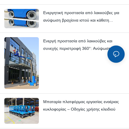
Hi11T έναντι Hi13
Ενεργητική προστασία από λακκούβες για
ανύψωση βραχίονα ιστού και κάθετη
ανύψωση ιστού | HI12N Τεχνική βαθιά
κατάδυση
Ενεργή προστασία από λακκούβες και
συνεχής περιστροφή 360°: Ανύψωση
βραχίονα ιστού HYNEELIFT HI12N
Μπαταρία πλατφόρμας εργασίας εναέριας
κυκλοφορίας – Οδηγίες χρήσης κλειδιού