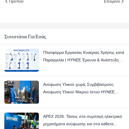
Προπαν
Επόμενο
Συνιστάται Για Εσάς
Πλατφόρμα Εργασίας Εναέριας Χρήσης κατά
Παραγγελία | HYNEE Έρευνα & Ανάπτυξη
Προσαρμοσμένες Λύσεις για Ποικίλα
Βιομηχανικά Σενάρια
Ανύψωση Υλικού χωρίς Συμβιβασμούς:
Ανύψωση Υλικού Μικρού Ιστού HYNEE
AML7.5/6/4.5/3 – Σταματώντας τα Λεπτά
Τρικς με Δεξιοτεχνία
APEX 2026: Τάσεις στα συμπαγή ηλεκτρικά
μηχανήματα ανύψωσης και στα κάθετα