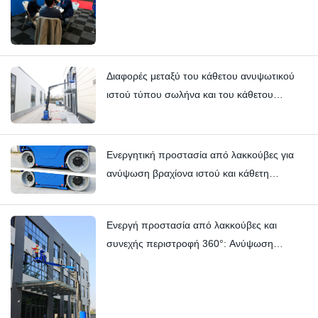
μηχανήματα ανύψωσης ιστού — Hynee
Διαφορές μεταξύ του κάθετου ανυψωτικού
ιστού τύπου σωλήνα και του κάθετου
ανυψωτικού ιστού τύπου περονοφόρου:
Hi11T έναντι Hi13
Ενεργητική προστασία από λακκούβες για
ανύψωση βραχίονα ιστού και κάθετη
ανύψωση ιστού | HI12N Τεχνική βαθιά
κατάδυση
Ενεργή προστασία από λακκούβες και
συνεχής περιστροφή 360°: Ανύψωση
βραχίονα ιστού HYNEELIFT HI12N