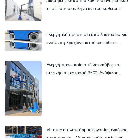
Διαφορές μεταξύ του κάθετου ανυψωτικού
ιστού τύπου σωλήνα και του κάθετου
ανυψωτικού ιστού τύπου περονοφόρου:
Hi11T έναντι Hi13
Ενεργητική προστασία από λακκούβες για
ανύψωση βραχίονα ιστού και κάθετη
ανύψωση ιστού | HI12N Τεχνική βαθιά
κατάδυση
Ενεργή προστασία από λακκούβες και
συνεχής περιστροφή 360°: Ανύψωση
βραχίονα ιστού HYNEELIFT HI12N
Μπαταρία πλατφόρμας εργασίας εναέριας
κυκλοφορίας – Οδηγίες χρήσης κλειδιού