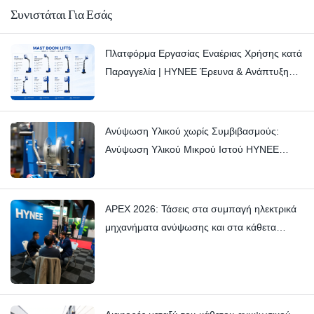
Συνιστάται Για Εσάς
Πλατφόρμα Εργασίας Εναέριας Χρήσης κατά
Παραγγελία | HYNEE Έρευνα & Ανάπτυξη
Προσαρμοσμένες Λύσεις για Ποικίλα
Βιομηχανικά Σενάρια
Ανύψωση Υλικού χωρίς Συμβιβασμούς:
Ανύψωση Υλικού Μικρού Ιστού HYNEE
AML7.5/6/4.5/3 – Σταματώντας τα Λεπτά
Τρικς με Δεξιοτεχνία
APEX 2026: Τάσεις στα συμπαγή ηλεκτρικά
μηχανήματα ανύψωσης και στα κάθετα
μηχανήματα ανύψωσης ιστού — Hynee