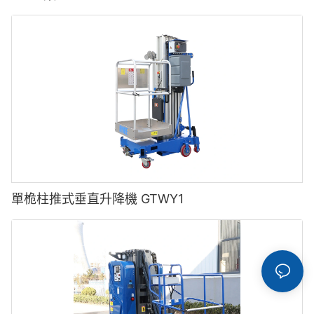
單桅柱推式垂直升降機 GTWY1