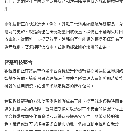
它們非常適合在室內或需要將噪音和污染降至最低的城市環境中使
用。
電池技術正在快速進步。例如，鋰離子電池系統續航時間更長，充
電時間更短。製造商也在研究能量回收裝置，以便在車輛熄火時回
收電能，從而進一步提高效率。這種向再生能源的轉變不僅是為了
遵守規則，它還能降低成本，並幫助那些關心環境的企業。
智慧科技整合
數位技術正在將高空作業平台從機械升降機轉變為可連接互聯網的
智慧型設備。遠端資訊處理解決方案使車隊管理人員能夠即時監控
機器的使用情況、維護需求以及機器的所在位置。
這種數據驅動的方法使預測性維護成為可能，從而減少停機時間並
避免代價高昂的故障。智慧控制還可以透過在不安全的情況下停止
平台移動或向操作員發送即時警報來提高安全性。隨著科技的進
步，我們或許可以期待更多自動化功能，例如自動定位和自我診