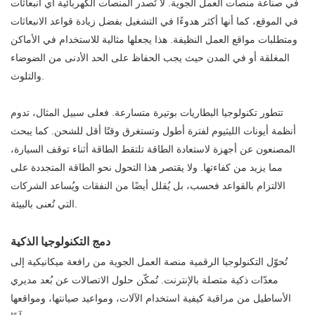
في صناعة منصات العمل الجوية. لا تُصدر المنصات الكهربائية أي انبعاثات
في الموقع، كما أنها أكثر هدوءًا في التشغيل بفضل زيادة قواعد الانبعاثات
ومتطلبات مواقع العمل النظيفة. هذا يجعلها مثالية للاستخدام في الأماكن
المغلقة أو في المدن حيث يجب الحفاظ على الحد الأدنى من الضوضاء
والتلوث.
تتطور تكنولوجيا البطاريات بوتيرة متسارعة. فعلى سبيل المثال، تدوم
أنظمة أيونات الليثيوم لفترة أطول وتستغرق وقتًا أقل للشحن. كما يبحث
المصنعون عن أجهزة لاستعادة الطاقة تلتقط الطاقة أثناء توقف السيارة،
مما يزيد من كفاءتها. ولا يقتصر هذا التحول نحو الطاقة المتجددة على
الالتزام بالقواعد فحسب، بل يُقلل أيضًا من النفقات ويُساعد الشركات
التي تُعنى بالبيئة.
دمج التكنولوجيا الذكية
تُحوّل التكنولوجيا الرقمية منصة العمل الجوية من رافعة ميكانيكية إلى
معدّات ذكية متصلة بالإنترنت. تُمكّن حلول الاتصالات عن بُعد مديري
الأساطيل من مراقبة كيفية استخدام الآلات، ومواعيد صيانتها، ومواقعها