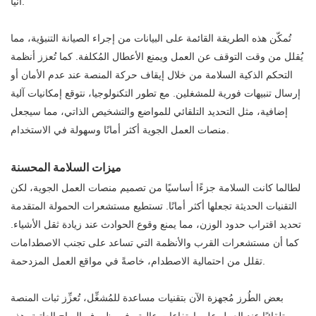
آنيًا.
تُمكّن هذه الطريقة القائمة على البيانات من إجراء الصيانة التنبؤية، مما
يُقلل من وقت التوقف عن العمل ويمنع الأعطال المُكلفة. كما تُعزز أنظمة
التحكم الذكية السلامة من خلال إيقاف حركة المنصة عند عدم الأمان أو
إرسال تنبيهات فورية للمشغلين. مع تطور التكنولوجيا، نتوقع إمكانيات آلية
إضافية، مثل التحديد التلقائي للمواضع والتشخيص الذاتي، مما سيجعل
منصات العمل الجوية أكثر أمانًا وسهولة في الاستخدام.
ميزات السلامة المحسنة
لطالما كانت السلامة جزءًا أساسيًا من تصميم منصات العمل الجوية، لكن
التقنيات الحديثة تجعلها أكثر أمانًا. تستطيع مستشعرات الحمولة المتقدمة
تحديد اقتراب حدود الوزن، مما يمنع وقوع الحوادث عند زيادة ثقل الأشياء.
كما أن مستشعرات القرب والأنظمة التي تساعد على تجنب الاصطدامات
تقلل من احتمالية الاصطدام، خاصةً في مواقع العمل المزدحمة.
بعض الطُرز مُجهزة الآن بتقنيات مساعدة للمُشغِّل، تُعزِّز ثبات المنصة
تلقائيًا عند العمل على ارتفاعات عالية وفي ظروف الرياح العاتية. هذه