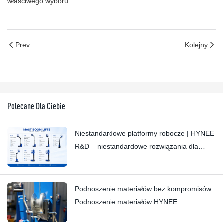
właściwego wyboru.
Prev.
Kolejny
Polecane Dla Ciebie
Niestandardowe platformy robocze | HYNEE
R&D – niestandardowe rozwiązania dla
różnych scenariuszy branżowych
Podnoszenie materiałów bez kompromisów:
Podnoszenie materiałów HYNEE
AML7.5/6/4.5/3 z małym masztem –