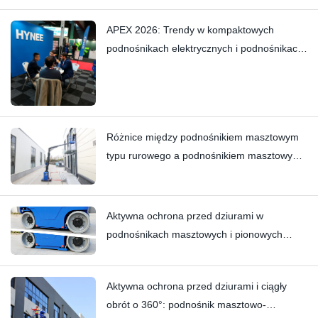
eliminowanie subtelnych skrzypień dzięki
kunsztowi wykonania
APEX 2026: Trendy w kompaktowych
podnośnikach elektrycznych i podnośnikach
masztowych — Hynee
Różnice między podnośnikiem masztowym
typu rurowego a podnośnikiem masztowym
typu wózka widłowego: Hi11T vs Hi13
Aktywna ochrona przed dziurami w
podnośnikach masztowych i pionowych
podnośnikach masztowych | Głębokie
zanurzenie techniczne HI12N
Aktywna ochrona przed dziurami i ciągły
obrót o 360°: podnośnik masztowo-