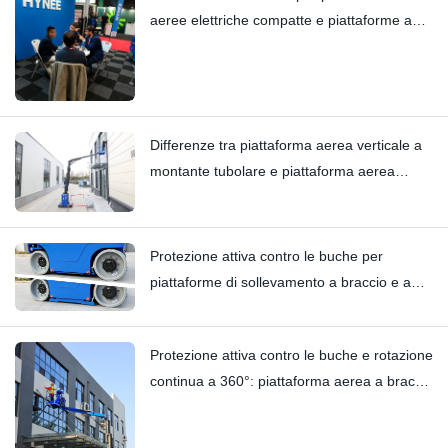
aeree elettriche compatte e piattaforme a
montante verticale — Hynee
Differenze tra piattaforma aerea verticale a
montante tubolare e piattaforma aerea
verticale a braccio tipo carrello elevatore:
Hi11T vs Hi13
Protezione attiva contro le buche per
piattaforme di sollevamento a braccio e a
colonna verticale | Analisi tecnica
approfondita del modello HI12N
Protezione attiva contro le buche e rotazione
continua a 360°: piattaforma aerea a braccio
HYNEELIFT HI12N