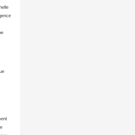
helle
agence
ne
que
ment
de