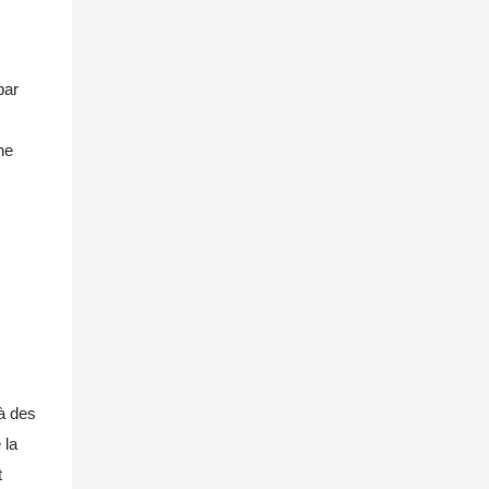
élévatrices.
par
ne
 à des
 la
t