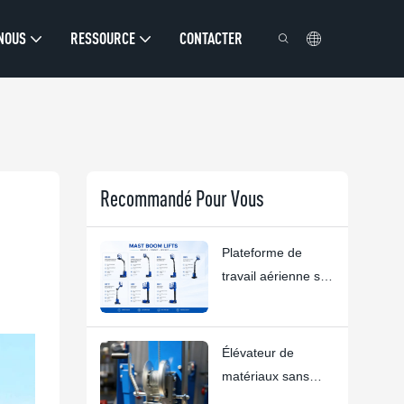
 NOUS
RESSOURCE
CONTACTER
Recommandé Pour Vous
Plateforme de
travail aérienne sur
mesure | Solutions
personnalisées
HYNEE R&D pour
Élévateur de
divers secteurs
matériaux sans
d'activité
compromis :