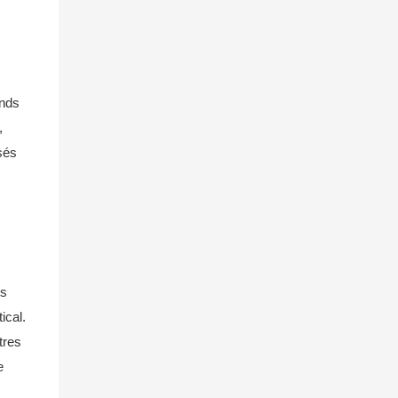
ands
,
isés
ts
ical.
tres
e