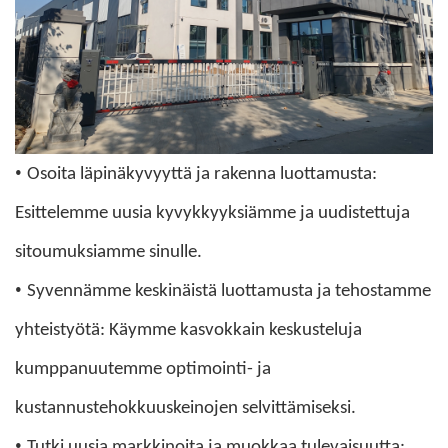
•
Osoita läpinäkyvyyttä ja rakenna luottamusta:
Esittelemme uusia kyvykkyyksiämme ja uudistettuja
sitoumuksiamme sinulle.
•
Syvennämme keskinäistä luottamusta ja tehostamme
yhteistyötä: Käymme kasvokkain keskusteluja
kumppanuutemme optimointi- ja
kustannustehokkuuskeinojen selvittämiseksi.
•
Tutki uusia markkinoita ja muokkaa tulevaisuutta: