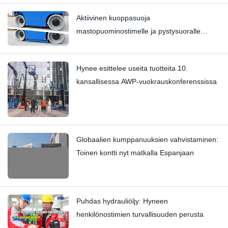
Aktiivinen kuoppasuoja
mastopuominostimelle ja pystysuoralle
mastonostimelle | HI12N:n tekninen
syväkatsaus
Hynee esittelee useita tuotteita 10.
kansallisessa AWP-vuokrauskonferenssissa
Globaalien kumppanuuksien vahvistaminen:
Toinen kontti nyt matkalla Espanjaan
Puhdas hydrauliöljy: Hyneen
henkilönostimien turvallisuuden perusta