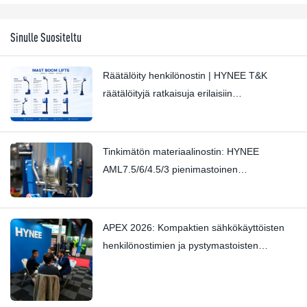
Sinulle Suositeltu
Räätälöity henkilönostin | HYNEE T&K
räätälöityjä ratkaisuja erilaisiin
teollisuudenaloihin
Tinkimätön materiaalinostin: HYNEE
AML7.5/6/4.5/3 pienimastoinen
materiaalinostin – Hienovarainen natinan
pysäyttäminen ammattitaidolla
APEX 2026: Kompaktien sähkökäyttöisten
henkilönostimien ja pystymastoisten
nostimien trendit — Hynee