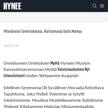
Yhtenäisenä Tarkoituksessa, Aloittamassa Uutta Matkaa
2025-11-05
Myötä
Onnistuneen
Omistuksen
Hyneen
Muuton
Valmistaudumme Nyt
Kannustinseremonian
Myötä
Intensiivisesti
Uuden Tehtaamme Avajaisiin
.
Edellinen Seremonia Oli Syvällinen Moraalia Kohottava
Tapahtuma, Joka Yhdisti Visiomme Ja Sytytti
Intohimomme. Muuttoa Muistellessamme Todistimme
Yhdessä Yrityksemme Historian Monumentaalista