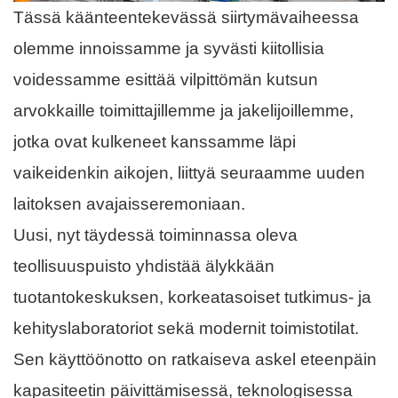
Tässä käänteentekevässä siirtymävaiheessa
olemme innoissamme ja syvästi kiitollisia
voidessamme esittää vilpittömän kutsun
arvokkaille toimittajillemme ja jakelijoillemme,
jotka ovat kulkeneet kanssamme läpi
vaikeidenkin aikojen, liittyä seuraamme uuden
laitoksen avajaisseremoniaan.
Uusi, nyt täydessä toiminnassa oleva
teollisuuspuisto yhdistää älykkään
tuotantokeskuksen, korkeatasoiset tutkimus- ja
kehityslaboratoriot sekä modernit toimistotilat.
Sen käyttöönotto on ratkaiseva askel eteenpäin
kapasiteetin päivittämisessä, teknologisessa