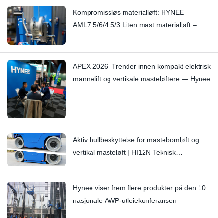
Kompromissløs materialløft: HYNEE
AML7.5/6/4.5/3 Liten mast materialløft –
Stopper subtile knirkelyder med håndverk
APEX 2026: Trender innen kompakt elektrisk
mannelift og vertikale masteløftere — Hynee
Aktiv hullbeskyttelse for mastebomløft og
vertikal masteløft | HI12N Teknisk
dybdeundersøkelse
Hynee viser frem flere produkter på den 10.
nasjonale AWP-utleiekonferansen