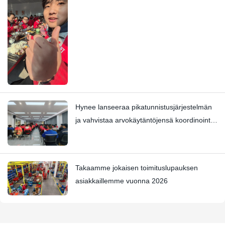
Hynee lanseeraa pikatunnistusjärjestelmän
ja vahvistaa arvokäytäntöjensä koordinointia
Four Star Awards -palkinnon kanssa
Takaamme jokaisen toimituslupauksen
asiakkaillemme vuonna 2026