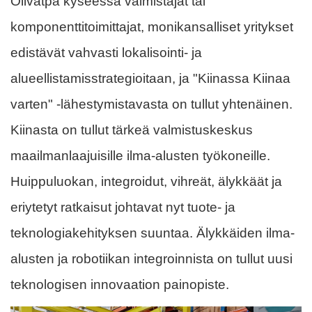
Olivatpa kyseessä valmistajat tai
komponenttitoimittajat, monikansalliset yritykset
edistävät vahvasti lokalisointi- ja
alueellistamisstrategioitaan, ja "Kiinassa Kiinaa
varten" -lähestymistavasta on tullut yhtenäinen.
Kiinasta on tullut tärkeä valmistuskeskus
maailmanlaajuisille ilma-alusten työkoneille.
Huippuluokan, integroidut, vihreät, älykkäät ja
eriytetyt ratkaisut johtavat nyt tuote- ja
teknologiakehityksen suuntaa. Älykkäiden ilma-
alusten ja robotiikan integroinnista on tullut uusi
teknologisen innovaation painopiste.