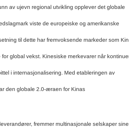
unn av ujevn regional utvikling opplever det globale
edslagmark viste de europeiske og amerikanske
tsetning til dette har fremvoksende markeder som Ki
re for global vekst. Kinesiske merkevarer når kontinuer
ittel i internasjonalisering. Med etableringen av
r den globale 2.0-æraen for Kinas
leverandører, fremmer multinasjonale selskaper sine