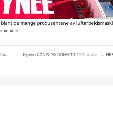
t: blant de mange produsentene av luftarbeidsmaski
 vil vise.
Hynee skal vise frem banebrytende nye produkter på CONEXPO-CON/AGG 2026!
Hynees CONEXPO-CON/AGG 2026 ble ansett som en rungende suksess
NE