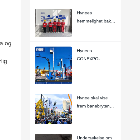
arbeidsplattformer
Hynees
hemmelighet bak
kvalitet: Hver ansatt
er en
na og
«administrerende
Hynees
direktør»
CONEXPO-
lig
CON/AGG 2026 ble
ansett som en
rungende suksess
Hynee skal vise
frem banebrytende
nye produkter på
CONEXPO-
CON/AGG 2026!
Undersøkelse om