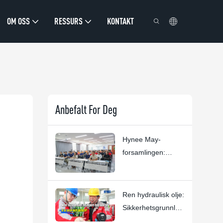
OM OSS
RESSURS
KONTAKT
Anbefalt For Deg
Hynee May-
forsamlingen:
Mennesker, tillit og
fremragende
arbeidsplattformer
Ren hydraulisk olje:
Sikkerhetsgrunnlag
et for Hynee-