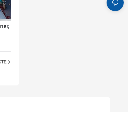
ner,
STE