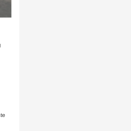
g
ste