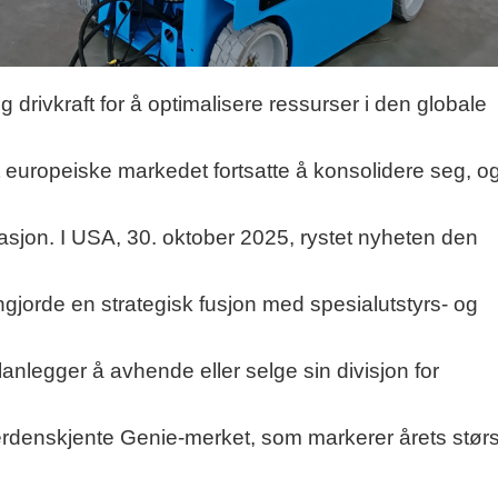
 drivkraft for å optimalisere ressurser i den globale
t europeiske markedet fortsatte å konsolidere seg, o
rasjon. I USA, 30. oktober 2025, rystet nyheten den
ngjorde en strategisk fusjon med spesialutstyrs- og
nlegger å avhende eller selge sin divisjon for
 verdenskjente Genie-merket, som markerer årets stør