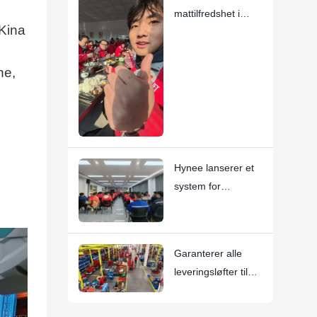
mattilfredshet i
 Kina
kantinen
ne,
Hynee lanserer et
system for
umiddelbar
anerkjennelse, og
forankrer
Garanterer alle
verdipraksis i
leveringsløfter til
samarbeid med
våre kunder i 2026
firestjerners priser.