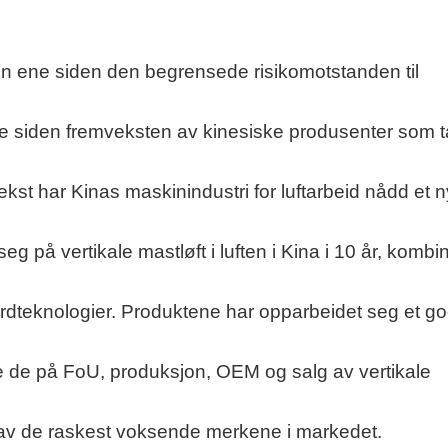
en ene siden den begrensede risikomotstanden til
re siden fremveksten av kinesiske produsenter som t
ekst har Kinas maskinindustri for luftarbeid nådd et n
 på vertikale mastløft i luften i Kina i 10 år, kombi
dteknologier. Produktene har opparbeidet seg et go
te de på FoU, produksjon, OEM og salg av vertikale
 et av de raskest voksende merkene i markedet.