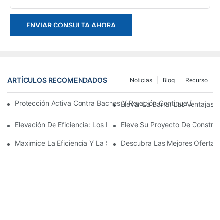
ENVIAR CONSULTA AHORA
ARTÍCULOS RECOMENDADOS
Noticias
Blog
Recurso
Protección Activa Contra Baches Y Rotación Continua De 360°
Elevar La Barra: Las Ventajas
Elevación De Eficiencia: Los Beneficios De Usar Un Ascensor De
Eleve Su Proyecto De Construc
Maximice La Eficiencia Y La Seguridad Con Elevadores Manejab
Descubra Las Mejores Ofertas 