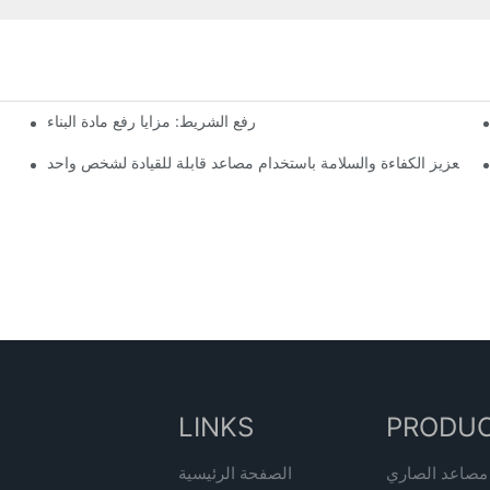
رفع الشريط: مزايا رفع مادة البناء
نظام حماية فعال من الحفر ودوران مستمر 360 درجة: رافعة ذراع الصاري HYNEELIFT HI12N
تعزيز الكفاءة والسلامة باستخدام مصاعد قابلة للقيادة لشخص واحد
LINKS
PRODU
مصاعد الصاري
الصفحة الرئيسية