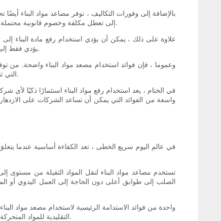
بالإضافة إلى وفورات التكاليف ، توفر مصاعد مواد البناء أيضًا
إلى تعطل مكلفة وخصوم قانونية محتملة. باستخدام مصعد مواد البناء ، يمكن للعمال تجنب الرفع الشاق والحمل ، مما يقلل من خطر الإصابات وخلق بيئة عمل أكثر أمانًا لجميع المعنيين.
علاوة على ذلك ، يمكن أن يؤدي استخدام رفع مادة البناء إلى تع
يؤدي فقط إلى منتج نهائي عالي الجودة ولكنه يساعد أيضًا على تقليل النفايات وتجنب الأخطاء المكلفة التي يمكن أن تعيد المشروع في كل من الوقت والمال.
وعموما ، فإن فوائد استخدام مصعد مواد البناء واضحة. من توفير
التي تتطلع إلى زيادة الكفاءة. من خلال الاستثمار في رفع مواد البناء ، يمكن للشركات تبسيط عملياتها وتوفير المال وتحقيق نتائج أفضل في مشاريعها.
في الختام ، يعد استخدام رفع مواد البناء استثمارًا ذكيًا لأي شر
واسعة من الفوائد التي يمكن أن تساعد الشركات على الازدهار في
في عالم اليوم سريع الخطى ، تعد الكفاءة أساسية عندما يتعلق 
تستخدم مصاعد مواد البناء لنقل المواد الثقيلة من مستوى إل
الصلب إلى طوابق أعلى دون الحاجة إلى العمل اليدوي أو المج
واحدة من فوائد الاستدامة الرئيسية لاستخدام مصعد مواد البناء
التقليدية للمواد المتحركة مثل الرافعات أو الشوكة. باستخدام رفع المواد ، يمكن لشركات البناء تقليل بصمة الكربون بشكل كبير والمساهمة في بيئة أنظف وأكثر خضرة.