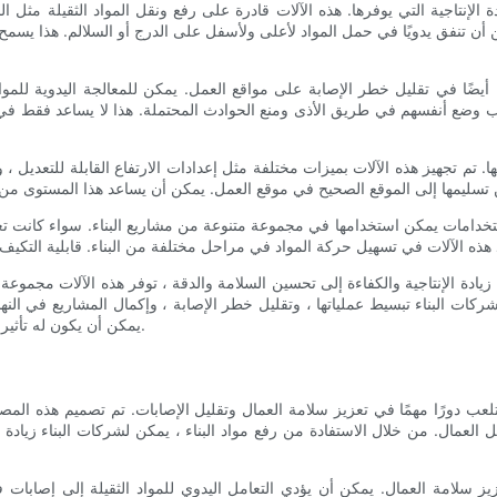
دة الإنتاجية التي يوفرها. هذه الآلات قادرة على رفع ونقل المواد الثقيلة مث
ن تنفق يدويًا في حمل المواد لأعلى ولأسفل على الدرج أو السلالم. هذا يسمح لل
 أيضًا في تقليل خطر الإصابة على مواقع العمل. يمكن للمعالجة اليدوية للمواد
تجنب وضع أنفسهم في طريق الأذى ومنع الحوادث المحتملة. هذا لا يساعد فقط 
ا. تم تجهيز هذه الآلات بميزات مختلفة مثل إعدادات الارتفاع القابلة للتعديل ، 
استخدامات يمكن استخدامها في مجموعة متنوعة من مشاريع البناء. سواء كانت 
ن زيادة الإنتاجية والكفاءة إلى تحسين السلامة والدقة ، توفر هذه الآلات مجموع
كات البناء تبسيط عملياتها ، وتقليل خطر الإصابة ، وإكمال المشاريع في النهاي
يمكن أن يكون له تأثير إيجابي على كل من النتيجة النهائية والنجاح العام لمشروع البناء.
لعب دورًا مهمًا في تعزيز سلامة العمال وتقليل الإصابات. تم تصميم هذه المص
بل العمال. من خلال الاستفادة من رفع مواد البناء ، يمكن لشركات البناء زيادة 
يز سلامة العمال. يمكن أن يؤدي التعامل اليدوي للمواد الثقيلة إلى إصابات في