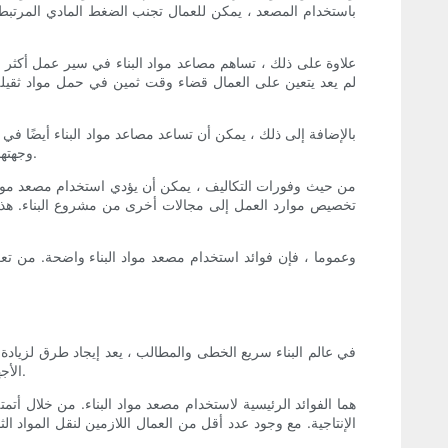
باستخدام المصعد ، يمكن للعمال تجنب الضغط المادي المرتبط 
علاوة على ذلك ، تساهم مصاعد مواد البناء في سير عمل أكثر 
لم يعد يتعين على العمال قضاء وقت ثمين في حمل مواد ثقيلة لأع
بالإضافة إلى ذلك ، يمكن أن تساعد مصاعد مواد البناء أيضًا في
وجهتها في حالة جيدة. هذا يمكن أن يمنع التأخير وإعادة صياغة المواد التالفة ، مما يوفر للشركات الوقت والمال في نهاية المطاف على المدى الطويل.
من حيث وفورات التكاليف ، يمكن أن يؤدي استخدام مصعد مواد ال
تخصيص موارد العمل إلى مجالات أخرى من مشروع البناء. هذا ل
وعموما ، فإن فوائد استخدام مصعد مواد البناء واضحة. من تعزيز
في عالم البناء سريع الخطى والمطالب ، يعد إيجاد طرق لزيادة ال
الأجهزة المبتكرة لنقل المواد الثقيلة دون عناء إلى مستويات مختلفة من موقع البناء ، مما يقلل من الحاجة إلى العمالة اليدوية وتوفير الوقت والمال.
الإنتاجية. مع وجود عدد أقل من العمال اللازمين لنقل المواد ال