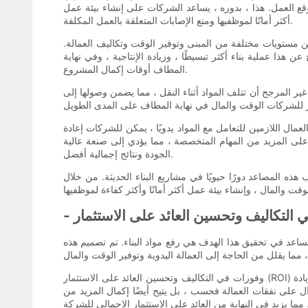
ع العمل. هذا ، بدوره ، يساعد الشركات على إنشاء بيئة عمل
أكثر أمانًا لموظفيها ومنع الإصابات المتعلقة بالعمل المكلفة.
 مستويات مختلفة من المبنى وتوفير الوقت وتكاليف العمالة.
هذا عملية بناء أكثر تبسيطًا ، وزيادة الإنتاجية ، وفي نهاية
المطاف أوقات إكمال المشروع.
ير المرجح أن تتلف المواد أثناء النقل ، مما يضمن وصولها إلى
ال اللازمين للتعامل مع المواد يدويًا ، يمكن للشركات إعادة
على المزيد من المهام المتخصصة ، مما يؤدي إلى صنعة عالية
الجودة ونتائج إجمالية أفضل.
هذه المصاعد دورًا حيويًا في مشاريع البناء الحديثة. من خلال
ي التكاليف وتحسين العائد على الاستثمار
ن تساعد في تحقيق هذا الهدف هي رفع مواد البناء. تم تصميم هذه
وفورات في التكاليف وتحسين العائد على الاستثمار (ROI) هما الفوائد الرئيسية لاستخدام مصعد مواد البناء. من خلال أتمتة عملية نقل المواد ، يمكن لشركات البناء تقليل تكاليف العمالة بشكل كبير وزيادة
موال على نفقات العمالة فحسب ، بل يتيح أيضًا إكمال المزيد من