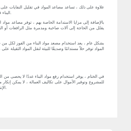
علاوة على ذلك ، تساعد مصاعد المواد في تقليل النفايات على مو
البناء فحسب ، بل يقلل أيضًا من مبلغ النفايات التي تنتهي في مدافن النفايات ، مما يساعد في النهاية على الحفاظ على الموارد الطبيعية وحماية البيئة.
بالإضافة إلى مزايا الاستدامة الخاصة بهم ، توفر مصاعد مواد ال
يقلل من الحاجة إلى آلات صاخبة ومدمرة مثل الرافعات أو الش
بشكل عام ، يعد استخدام مصعد مواد البناء من الفوز لكل من شرك
المواد توفر حلاً مستدامًا وصديقًا للبيئة لنقل المواد الثقيلة عل
في الختام ، يوفر استخدام رفع مواد البناء عددًا لا يحصى من 
للمشروع وتوفير الأموال على تكاليف العمالة ، لا يمكن إنكار م
الإنتاجية وتحقيق نتائج أفضل في النهاية. فلماذا انتظر؟ استثمر في رفع مواد البناء اليوم وتجربة التأثير الإيجابي الذي يمكن أن يحدثه على مشاريعك.