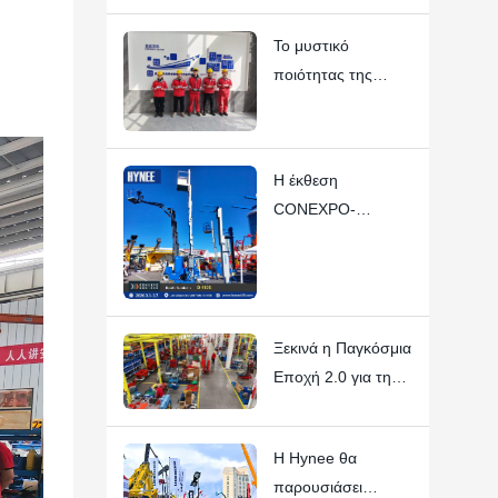
πλατφορμών
Το μυστικό
εναέριας εργασίας
ποιότητας της
Hynee
Hynee: Κάθε
εργαζόμενος είναι
«Διευθύνων
Η έκθεση
Σύμβουλος»
CONEXPO-
CON/AGG 2026
της Hynee
θεωρήθηκε μια
τεράστια επιτυχία
Ξεκινά η Παγκόσμια
Εποχή 2.0 για τη
Βιομηχανία
Μηχανημάτων
Η Hynee θα
Αεροσκαφών της
παρουσιάσει
Κίνας