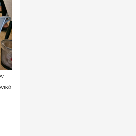
ων
ωνικά