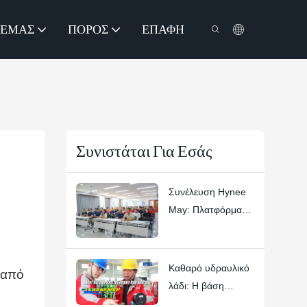
 ΕΜΆΣ
ΠΌΡΟΣ
ΕΠΑΦΉ
Συνιστάται Για Εσάς
Συνέλευση Hynee
May: Πλατφόρμα
Αριστείας για τους
Ανθρώπους, την
Εμπιστοσύνη και
Καθαρό υδραυλικό
 από
τις Αεροπορικές
λάδι: Η βάση
Εργασίες
ασφαλείας των