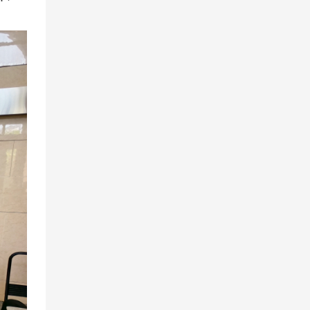
συντονισμό με τα
βραβεία Four Star