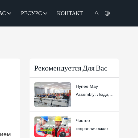
АС
РЕСУРС
КОНТАКТ
Рекомендуется Для Вас
Hynee May
Assembly: Люди,
доверие и
превосходство в
создании
Чистое
платформ для
гидравлическое
нием
воздушных работ
масло: основа