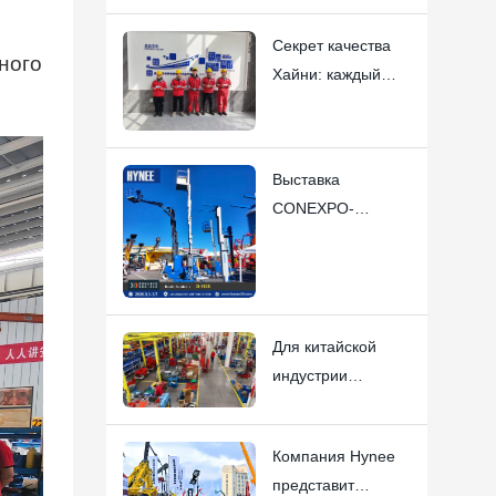
безопасности
Секрет качества
подъемных
ного
Хайни: каждый
платформ Hynee.
сотрудник —
«генеральный
директор».
Выставка
CONEXPO-
CON/AGG 2026,
организованная
Хайни, признана
оглушительным
Для китайской
успехом.
индустрии
подъемной
техники
Компания Hynee
начинается эра
представит
Global 2.0.