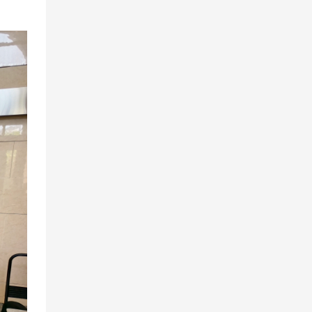
принципах
эффективной
практики, в
сочетании с
наградами Four
Star Awards.